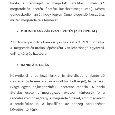
kapta a csomagot a megadott szállítási címen. (A
megrendelés esetén fizetési kötelezettsége van.) Kérem
gondoskodjon arról, hogy legyen Önnél elegendő készpénz,
miután megrendelte a terméket.
ONLINE BANKKÁRTYÁS FIZETÉS (A STRIPE-AL)
A biztonságos online bankkártyás fizetést a STRIPE biztosítja.
A megrendelés utolsó
lépéseként van lehetősége egyszerű,
online, kártyás fizetésre.
BANKI ÁTUTALÁS
Közvetlenül a bankszámlánkra is átutalhatja a fizetendő
összeget (a termék árát és a szállítási költséget), ha parókát
(vagy egyéb hajkiegészítőt) szeretne rendelni. A banki
átutalás esetén a megjegyzés rovatban tüntessük fel a
rendelésszámot és/vagy a megrendelő nevét, amit megadott
a rendeléskor is. A kiszállítás az összeg beérkezését
követően történik.