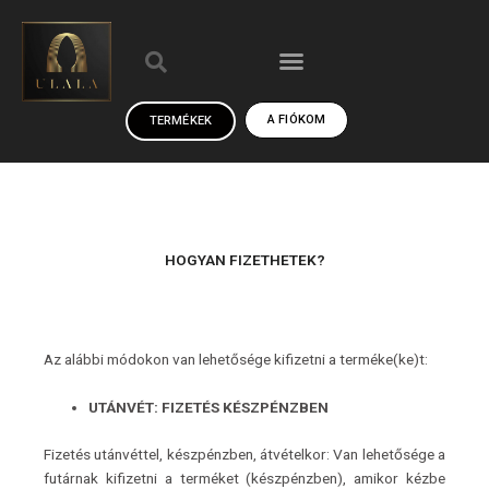
Skip
Keresés
to
Menü
content
A FIÓKOM
TERMÉKEK
HOGYAN FIZETHETEK?
Az alábbi módokon van lehetősége kifizetni a terméke(ke)t:
UTÁNVÉT: FIZETÉS KÉSZPÉNZBEN
Fizetés utánvéttel, készpénzben, átvételkor: Van lehetősége a
futárnak kifizetni a terméket (készpénzben), amikor kézbe