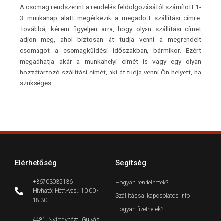
A csomag rendszerint a rendelés feldolgozásától számított 1-
3 munkanap alatt megérkezik a megadott szállítási címre.
Továbbá, kérem figyeljen arra, hogy olyan szállítási címet
adjon meg, ahol biztosan át tudja venni a megrendelt
csomagot a csomagküldési időszakban, bármikor. Ezért
megadhatja akár a munkahelyi címét is vagy egy olyan
hozzátartozó szállítási címét, aki át tudja venni Ön helyett, ha
szükséges.
Elérhetőség
Segítség
+36703035136
Hogyan rendelhetek?
Hívható: Hétf.-Vas.: 10:00 -
Szállítással kapcsolatos info
18:30
Hogyan fizethetek?
4481, Nyíregyháza, Gulyás