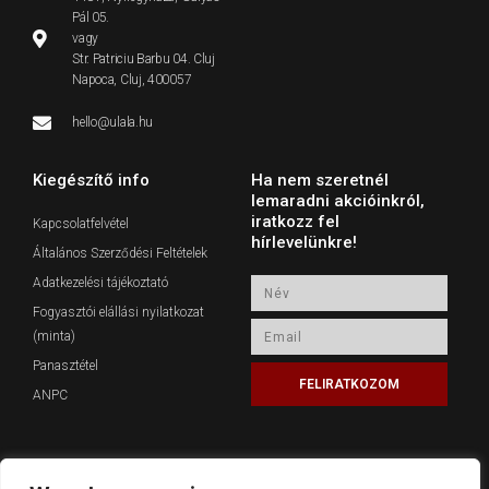
Pál 05.
vagy
Str. Patriciu Barbu 04. Cluj
Napoca, Cluj, 400057
hello@ulala.hu
Kiegészítő info
Ha nem szeretnél
lemaradni akcióinkról,
iratkozz fel
Kapcsolatfelvétel
hírlevelünkre!
Általános Szerződési Feltételek
Adatkezelési tájékoztató
Név
Fogyasztói elállási nyilatkozat
Email
(minta)
Panasztétel
FELIRATKOZOM
ANPC