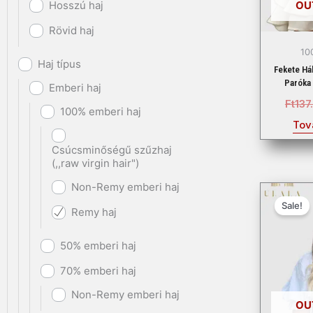
OU
Hosszú haj
Rövid haj
10
Haj típus
Fekete Há
Paróka
Emberi haj
Ft
137
100% emberi haj
Tov
Csúcsminőségű szűzhaj
(,,raw virgin hair")
Non-Remy emberi haj
Sale!
Remy haj
50% emberi haj
70% emberi haj
Non-Remy emberi haj
OU