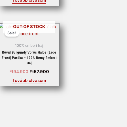
Tovább olvasom
Original
Current
OUT OF STOCK
price
price
Sale!
was:
is:
Ft94.900.
Ft57.900.
100% emberi haj
Rövid Burgundy Vörös Hálós (Lace
Front) Paróka – 100% Remy Emberi
Haj
Ft
94.900
Ft
57.900
Tovább olvasom