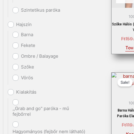
Szintetikus paróka
10
Hajszín
Szőke Hálós 
Barna
Ft
159
Fekete
Tov
Ombre / Balayage
Szőke
Vörös
Sale!
Kialakítás
10
,,Grab and go" paróka - mű
Barna Hál
fejbőrrel
Paróka El
Ft
119
Hagyományos (fejbőr nem látható)