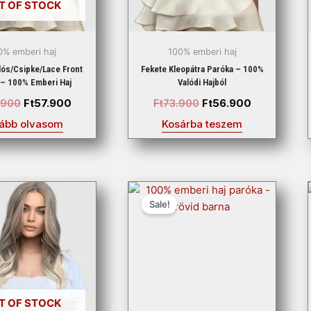
T OF STOCK
0% emberi haj
100% emberi haj
lós/Csipke/Lace Front
Fekete Kleopátra Paróka – 100%
 – 100% Emberi Haj
Valódi Hajból
.900
Ft
57.900
Ft
73.900
Ft
56.900
ább olvasom
Kosárba teszem
Original
Current
Original
Current
price
price
price
price
Sale!
was:
is:
was:
is:
Ft159.900.
Ft66.900.
Ft89.900.
Ft52.900.
T OF STOCK