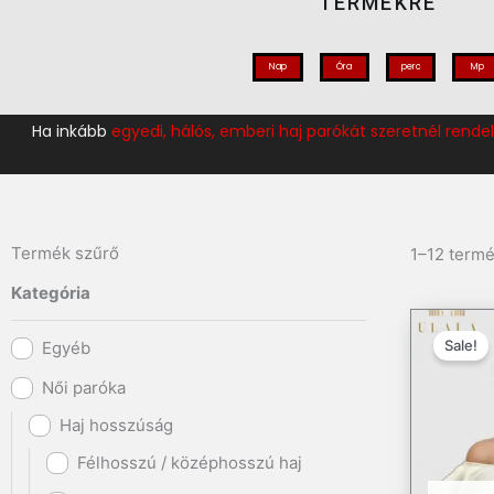
TERMÉKRE
Nap
Óra
perc
Mp
Ha inkább
egyedi, hálós, emberi haj parókát szeretnél rendel
Termék szűrő
1–12 termé
Kategória
Sale!
Egyéb
Női paróka
Haj hosszúság
Félhosszú / középhosszú haj