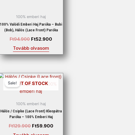
100% emberi haj
100% Valódi Emberi Haj Paróka – Bubi
(bob), Hálós (lace Front) Paróka
Ft
94.900
Ft
52.900
Tovább olvasom
Original
Current
price
price
OUT OF STOCK
Sale!
was:
is:
Ft129.900.
Ft59.900.
100% emberi haj
Hálós / Csipke (Lace Front) Kleopátra
Paróka – 100% Emberi Haj
Ft
129.900
Ft
59.900