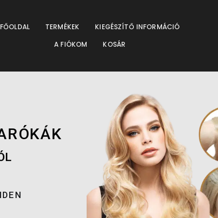
resés
FŐOLDAL
TERMÉKEK
KIEGÉSZÍTŐ INFORMÁCIÓ
A FIÓKOM
KOSÁR
Előző
Következő
PARÓKÁK
ÓL
NDEN