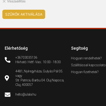
SZŰRŐK AKTIVÁLÁSA
Elérhetőség
Segítség
+36703035136
Hogyan rendelhetek?
Hívható: Hétf.-Vas.: 10:00 - 18:30
Szállítással kapcsolato
4481, Nyíregyháza, Gulyás Pál 05.
Hogyan fizethetek?
vagy
Str. Patriciu Barbu 04. Cluj Napoca,
Cluj, 400057
hello@ulala.hu