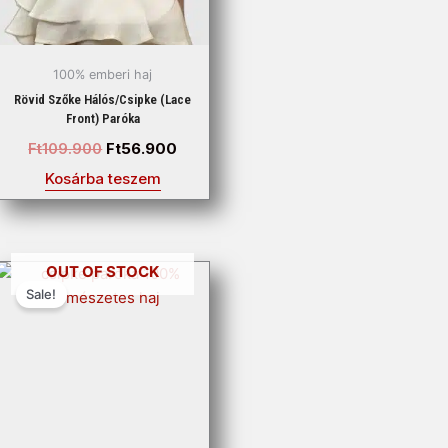
100% emberi haj
Rövid Szőke Hálós/csipke (lace
Front) Paróka
Ft
109.900
Ft
56.900
Kosárba teszem
Original
Current
OUT OF STOCK
price
price
Sale!
was:
is:
Ft94.900.
Ft52.900.