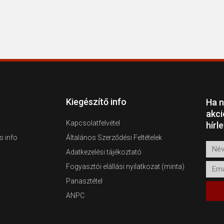
Kiegészítő info
Ha n
akci
Kapcsolatfelvétel
hírl
s info
Általános Szerződési Feltételek
Név
Adatkezelési tájékoztató
Emai
Fogyasztói elállási nyilatkozat (minta)
Panasztétel
ANPC