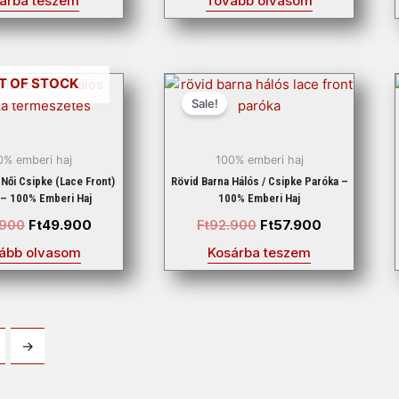
árba teszem
Tovább olvasom
Original
Current
Original
Current
T OF STOCK
price
price
price
price
Sale!
was:
is:
was:
is:
Ft89.900.
Ft49.900.
Ft92.900.
Ft57.900.
0% emberi haj
100% emberi haj
 Női Csipke (Lace Front)
Rövid Barna Hálós / Csipke Paróka –
 – 100% Emberi Haj
100% Emberi Haj
.900
Ft
49.900
Ft
92.900
Ft
57.900
ább olvasom
Kosárba teszem
→