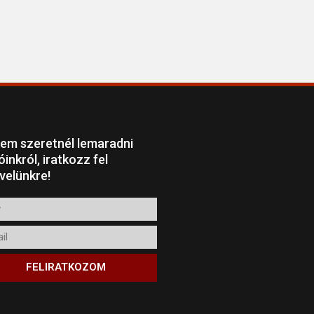
em szeretnél lemaradni
óinkról, iratkozz fel
evelünkre!
l
FELIRATKOZOM