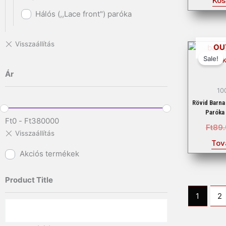
Kos
Hálós (,,Lace front") paróka
OU
Sale!
Ár
10
Rövid Barna
Paróka
Ft
0
-
Ft
380000
Ft
89
Tov
Akciós termékek
Product Title
1
2