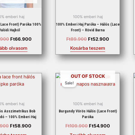
0% emberi haj
100% emberi haj
(lace Front) Paróka 100%
100% Emberi Haj Paróka – Hálós (lace
Valódi Hajból
Front) – Rövid Barna
.900
Ft
66.900
Ft
89.900
Ft
52.900
ább olvasom
Kosárba teszem
Original
Current
Original
Current
OUT OF STOCK
price
price
price
price
Sale!
was:
is:
was:
is:
Ft119.900.
Ft58.900.
Ft109.900.
Ft54.900.
0% emberi haj
100% emberi haj
ós Asszimetrikus Bob
Burgundy Vörös Hálós (lace Front)
adó – 100% Emberi Haj
Paróka
.900
Ft
58.900
Ft
109.900
Ft
54.900