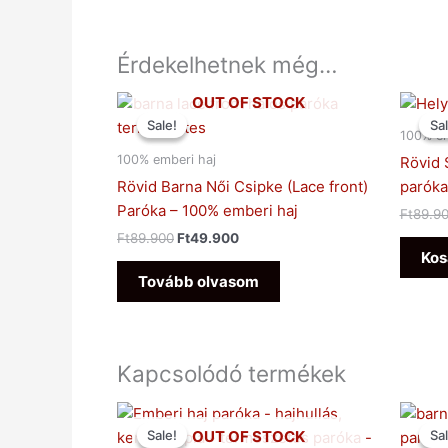
Érdekelhetnek még…
Original
Current
OUT OF STOCK
price
price
Sale!
Sale!
Sal
Sal
was:
is:
100% em
Ft89.900.
Ft49.900.
100% emberi haj
Rövid 
Rövid Barna Női Csipke (Lace front)
paróka
Paróka – 100% emberi haj
Ft
89.9
Ft
89.900
Ft
49.900
Kos
Tovább olvasom
Kapcsolódó termékek
Original
Current
price
price
OUT OF STOCK
Sale!
Sale!
Sal
Sal
was:
is: