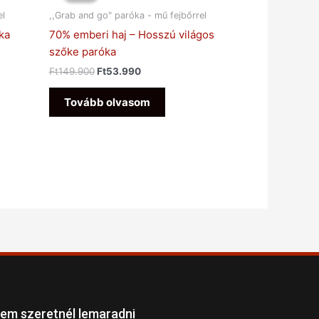
Ft149.900.
Ft53.990.
el
,,Grab and go" paróka - mű fejbőrrel
ka
70% emberi haj – Hosszú világos
szőke paróka
Ft
149.900
Ft
53.990
Tovább olvasom
em szeretnél lemaradni