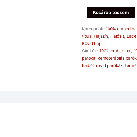
Kosárba teszem
Kategóriák:
100% emberi ha
típus
,
Hajszín
,
Hálós (,,Lace
Rövid haj
Címkék:
100% emberi haj
,
1
paróka
,
kemoterápiás paró
hajból
,
rövid parókák
,
termé