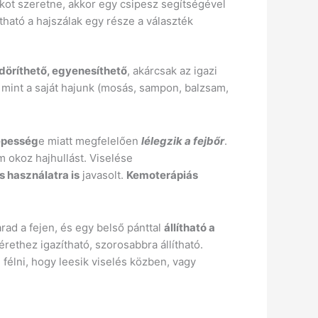
kot szeretne, akkor egy csipesz segítségével
tható a hajszálak egy része a választék
döríthető, egyenesíthető
, akárcsak az igazi
 mint a saját hajunk (mosás, sampon, balzsam,
épesség
e miatt megfelelően
lélegzik a fejbőr
.
 okoz hajhullást. Viselése
 használatra is
javasolt.
Kemoterápiás
ad a fejen, és egy belső pánttal
állítható a
érethez igazítható, szorosabbra állítható.
l félni, hogy leesik viselés közben, vagy