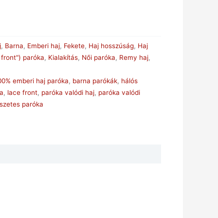
j
,
Barna
,
Emberi haj
,
Fekete
,
Haj hosszúság
,
Haj
 front") paróka
,
Kialakítás
,
Női paróka
,
Remy haj
,
00% emberi haj paróka
,
barna parókák
,
hálós
ka
,
lace front
,
paróka valódi haj
,
paróka valódi
szetes paróka