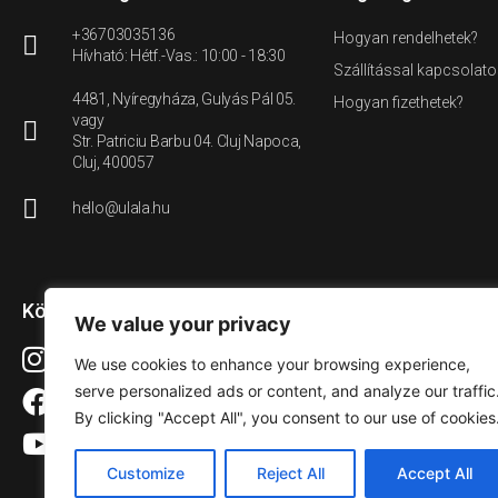
+36703035136
Hogyan rendelhetek?
Hívható: Hétf.-Vas.: 10:00 - 18:30
Szállítással kapcsolato
4481, Nyíregyháza, Gulyás Pál 05.
Hogyan fizethetek?
vagy
Str. Patriciu Barbu 04. Cluj Napoca,
Cluj, 400057
hello@ulala.hu
Közösségi média
We value your privacy
Instagram
We use cookies to enhance your browsing experience,
serve personalized ads or content, and analyze our traffic
Facebook
By clicking "Accept All", you consent to our use of cookies
YouTube
Customize
Reject All
Accept All