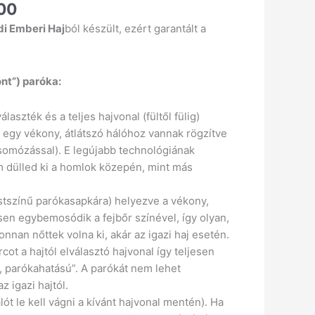
00
i Emberi Haj
ból készült, ezért garantált a
ont”) paróka:
választék és a teljes hajvonal (fültől fülig)
 egy vékony, átlátszó hálóhoz vannak rögzítve
csomózással). E legújabb technológiának
 dülled ki a homlok közepén, mint más
estszínű parókasapkára) helyezve a vékony,
esen egybemosódik a fejbőr színével, így olyan,
onnan nőttek volna ki, akár az igazi haj esetén.
rcot a hajtól elválasztó hajvonal így teljesen
 parókahatású”. A parókát nem lehet
 igazi hajtól.
lót le kell vágni a kívánt hajvonal mentén). Ha