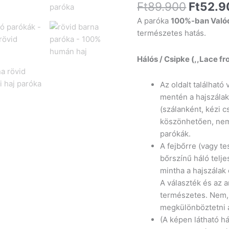
-
Ft
89.900
Ft
52.9
rövid
A paróka
100%-ban Valód
barna
természetes hatás.
mennyiség
Hálós / Csipke (,,Lace fr
Az oldalt található 
mentén a hajszálak
(szálanként, kézi 
köszönhetően, nem
parókák.
A fejbőrre (vagy t
bőrszínű háló telj
mintha a hajszálak 
A választék és az a
természetes. Nem,,
megkülönböztetni az
(A képen látható há