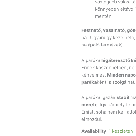
vastagabb választé
könnyedén eltávolí
mentén.
Festhető, vasalható, gön
haj. Ugyanúgy kezelhető,
hajápoló termékek).
A paróka
légáteresztő k
Ennek köszönhetően, nem
kényelmes.
Minden napos
paróka
ként is szolgálhat.
A paróka igazán
stabil
mar
mérete
, így bármely fejm
Emiatt soha nem kell attó
elmozdul.
Availability:
1 készleten