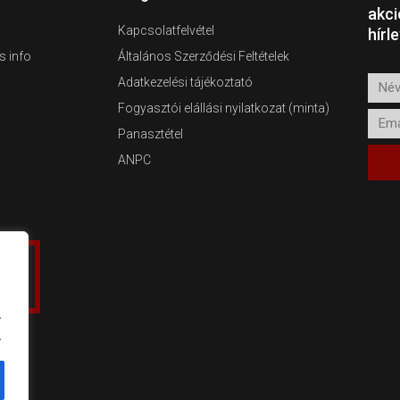
akci
Kapcsolatfelvétel
hírl
s info
Általános Szerződési Feltételek
Adatkezelési tájékoztató
Név
Fogyasztói elállási nyilatkozat (minta)
Emai
Panasztétel
ANPC
.
.