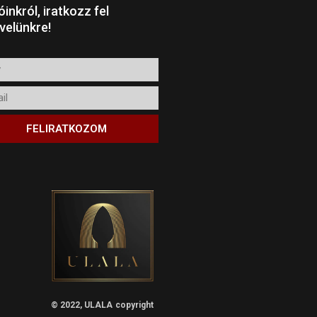
óinkról, iratkozz fel
evelünkre!
l
FELIRATKOZOM
© 2022, ULALA
copyright