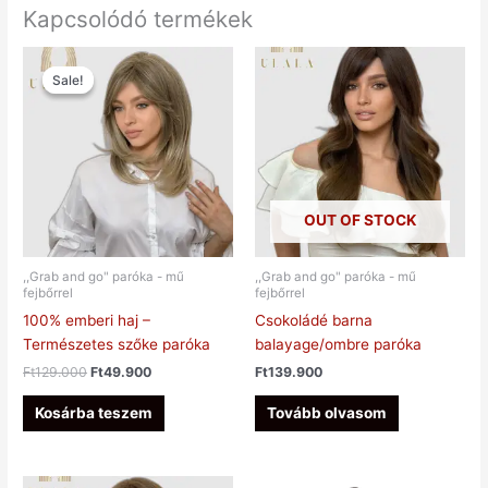
Kapcsolódó termékek
Original
Current
price
price
Sale!
Sale!
was:
is:
Ft129.000.
Ft49.900.
OUT OF STOCK
,,Grab and go" paróka - mű
,,Grab and go" paróka - mű
fejbőrrel
fejbőrrel
100% emberi haj –
Csokoládé barna
Természetes szőke paróka
balayage/ombre paróka
Ft
129.000
Ft
49.900
Ft
139.900
Kosárba teszem
Tovább olvasom
Ártartomány:
Ennek