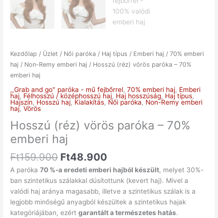
Kezdőlap
/
Üzlet
/
Női paróka
/
Haj típus
/
Emberi haj
/
70% emberi
haj
/
Non-Remy emberi haj
/ Hosszú (réz) vörös paróka – 70%
emberi haj
,,Grab and go" paróka - mű fejbőrrel
,
70% emberi haj
,
Emberi
haj
,
Félhosszú / középhosszú haj
,
Haj hosszúság
,
Haj típus
,
Hajszín
,
Hosszú haj
,
Kialakítás
,
Női paróka
,
Non-Remy emberi
haj
,
Vörös
Hosszú (réz) vörös paróka – 70%
emberi haj
Ft
159.900
Ft
48.900
A paróka
70 %-a eredeti emberi hajból készült
, melyet 30%-
ban szintetikus szálakkal dúsítottunk (kevert haj). Mivel a
valódi haj aránya magasabb, illetve a szintetikus szálak is a
legjobb minőségű anyagból készültek a szintetikus hajak
kategóriájában, ezért
garantált a természetes hatás
.