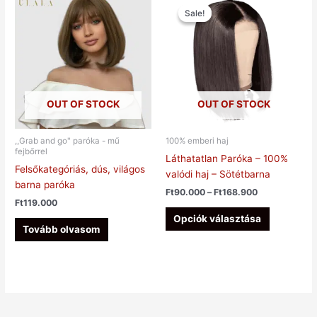
Ft90.000
Sale!
Sale!
a
-
terméknek
Ft168.900
több
variációja
van.
A
OUT OF STOCK
OUT OF STOCK
változatok
a
termékold
,,Grab and go" paróka - mű
100% emberi haj
fejbőrrel
választhat
Láthatatlan Paróka – 100%
Felsőkategóriás, dús, világos
ki
valódi haj – Sötétbarna
barna paróka
Ft
90.000
–
Ft
168.900
Ft
119.000
Opciók választása
Tovább olvasom