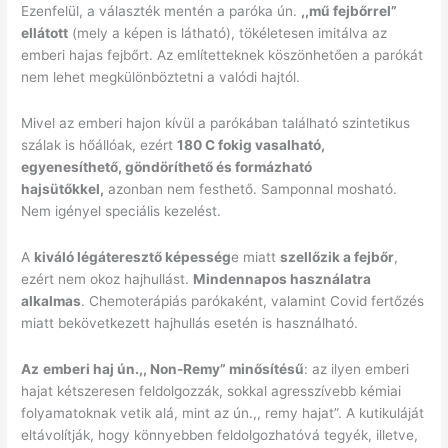
Ezenfelül, a választék mentén a paróka ún.
,,mű fejbőrrel”
ellátott
(mely a képen is látható), tökéletesen imitálva az
emberi hajas fejbőrt. Az említetteknek köszönhetően a parókát
nem lehet megkülönböztetni a valódi hajtól.
Mivel az emberi hajon kívül a parókában található szintetikus
szálak is hőállóak, ezért
180 C fokig vasalható,
egyenesíthető, göndöríthető és formázható
hajsütőkkel,
azonban nem festhető. Samponnal mosható.
Nem igényel speciális kezelést.
A
kiváló légáteresztő képesség
e miatt
szellőzik a fejbőr
,
ezért nem okoz hajhullást.
Mindennapos használatra
alkalmas
. Chemoterápiás parókaként, valamint Covid fertőzés
miatt bekövetkezett hajhullás esetén is használható.
Az
emberi haj ún.,, Non-Remy” minősítésű
: az ilyen emberi
hajat kétszeresen feldolgozzák, sokkal agresszívebb kémiai
folyamatoknak vetik alá, mint az ún.,, remy hajat”. A kutikuláját
eltávolítják, hogy könnyebben feldolgozhatóvá tegyék, illetve,