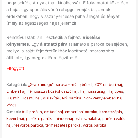
hogy sokféle árnyalatban kínálhassák. E folyamatot követően
a hajat egy speciális védő réteggel vonják be, annak
érdekében, hogy visszanyerhesse puha állagát és fényét
(mely az egészséges hajat jellemzi).
Rendkívül stabilan illeszkedik a fejhez.
Viselése
kényelmes.
Egy
állítható pánt
található a paróka belsejében,
mellyel a saját fejméretünkhöz igazítható, szorosabbra
állítható, így megfelelően rögzíthető.
Elfogyott
Kategóriák:
,,Grab and go" paróka - mű fejbőrrel
,
70% emberi haj
,
Emberi haj
,
Félhosszú / középhosszú haj
,
Haj hosszúság
,
Haj típus
,
Hajszín
,
Hosszú haj
,
Kialakítás
,
Női paróka
,
Non-Remy emberi haj
,
Vörös
Címkék:
buli paróka
,
emberi haj
,
emberi haj paróka
,
kemoterápia
,
kevert haj
,
paróka
,
paróka mindennapos használatra
,
paróka valódi
haj
,
rézvörös paróka
,
természetes paróka
,
vörös paróka