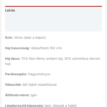
Leírás
További információk
Vélemények (0)
Szín:
Vörös (akár a képen)
Haj hosszúság:
Választható (60 cm)
Haj típus:
70% Non-Remy emberi haj; 30% szintetikus (kevert
haj)
Parókasapka:
Hagyományos
Választék:
Mű fejbőr kialakítással
Állítható méret:
igen
Légáteresztő képesség:
igen, lélegzik a fejbőr