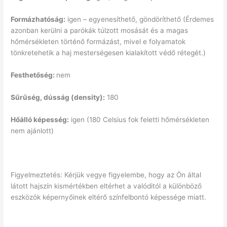
Formázhatóság:
igen – egyenesíthető, göndöríthető (Érdemes
azonban kerülni a parókák túlzott mosását és a magas
hőmérsékleten történő formázást, mivel e folyamatok
tönkretehetik a haj mesterségesen kialakított védő rétegét.)
Festhetőség:
nem
Sűrűség, dússág (density):
180
Hőálló képesség:
igen (180 Celsius fok feletti hőmérsékleten
nem ajánlott)
Figyelmeztetés: Kérjük vegye figyelembe, hogy az Ön által
látott hajszín kismértékben eltérhet a valóditól a különböző
eszközök képernyőinek eltérő színfelbontó képessége miatt.