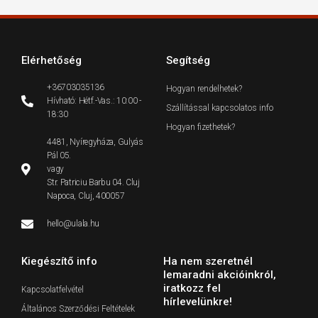
Elérhetőség
Segítség
+36703035136
Hogyan rendelhetek?
Hívható: Hétf.-Vas.: 10:00 -
Szállítással kapcsolatos info
18:30
Hogyan fizethetek?
4481, Nyíregyháza, Gulyás
Pál 05.
vagy
Str. Patriciu Barbu 04. Cluj
Napoca, Cluj, 400057
hello@ulala.hu
Kiegészítő info
Ha nem szeretnél
lemaradni akcióinkról,
iratkozz fel
Kapcsolatfelvétel
hírlevelünkre!
Általános Szerződési Feltételek