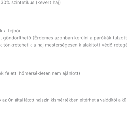
0% szintetikus (kevert haj)
k a fejbőr
ő, göndöríthető (Érdemes azonban kerülni a parókák túlzo
 tönkretehetik a haj mesterségesen kialakított védő rétegé
ok feletti hőmérsékleten nem ajánlott)
az Ön által látott hajszín kismértékben eltérhet a valóditól a