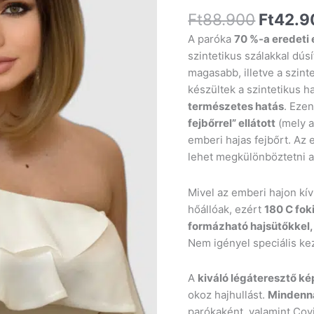
Ft
88.900
Ft
42.9
A paróka
70 %-a eredeti 
szintetikus szálakkal dúsí
magasabb, illetve a szint
készültek a szintetikus h
természetes hatás
. Ezen
fejbőrrel” ellátott
(mely a
emberi hajas fejbőrt. Az
lehet megkülönböztetni a 
Mivel az emberi hajon kív
hőállóak, ezért
180 C fok
formázható hajsütőkkel,
Nem igényel speciális ke
A
kiváló légáteresztő k
okoz hajhullást.
Mindenna
parókaként, valamint Covi