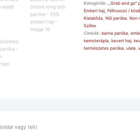
Kategóriák:
,,Grab and go" 
Emberi haj
,
Félhosszú / köz
Kialakítás
,
Női paróka
,
Non-
Szőke
Címkék:
barna paróka
,
embe
kemoterápia
,
kevert haj
,
ke
természetes paróka
,
ulala
,
(0)
(oldal vagy teli)