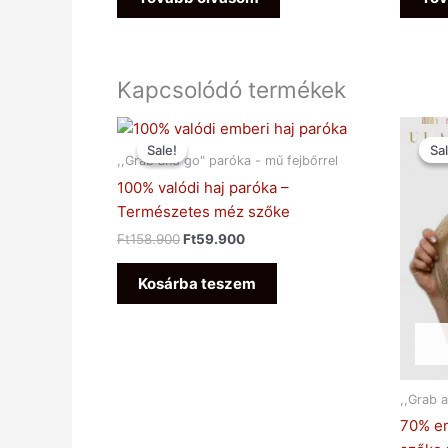
Kapcsolódó termékek
Original
Current
price
price
Sale!
Sale!
Sal
Sal
was:
is:
,,Grab and go" paróka - mű fejbőrrel
Ft158.900.
Ft59.900.
100% valódi haj paróka –
Természetes méz szőke
Ft
158.900
Ft
59.900
Kosárba teszem
,,Grab 
70% em