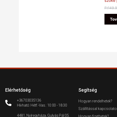
szőke 
Ft
149.
Tov
Elérhetőség
Segítség
+36703035136
Hogyan rendelhetek?
Hívható: Hétf.-Vas.: 10:00 - 18:30
Szállítással kapcsolato
4481, Nyíregyháza, Gulyás Pál 05.
Hogyan fizethetek?