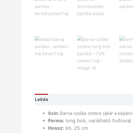
Leírás
További információk
Vélemények 
Szín:
Barna-szőke ombre (akár a képen)
Forma:
long bob, variálható frufruval 
Hossz:
kb. 25 cm