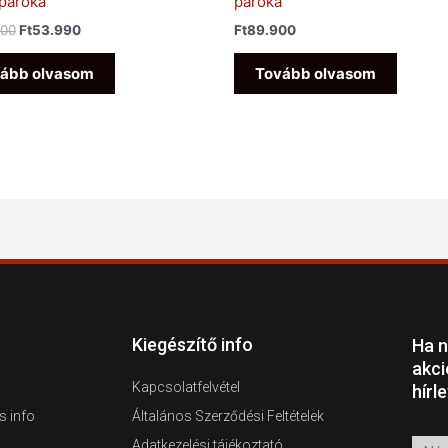
paróka
paróka
900
Ft
53.990
Ft
89.900
ább olvasom
Tovább olvasom
Kiegészítő info
Ha n
akci
Kapcsolatfelvétel
hírl
s info
Általános Szerződési Feltételek
Adatkezelési tájékoztató
Név