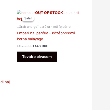
Original
Current
OUT OF STOCK
price
price
Sale!
Sale!
was:
is:
Ft128.900.
Ft48.900.
,,Grab and go" paróka - mű fejbőrrel
Emberi haj paróka – középhosszú
barna balayage
Ft
128.900
Ft
48.900
Tovább olvasom
di haj