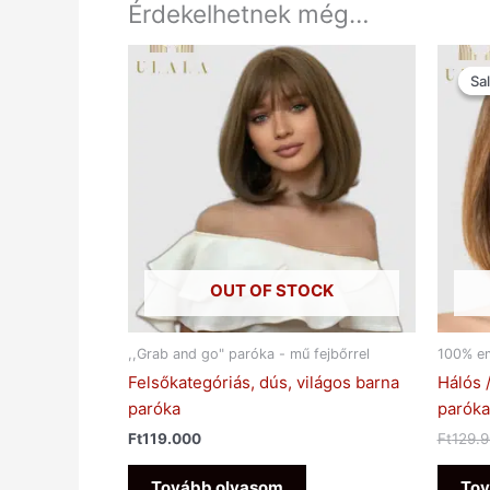
Érdekelhetnek még…
Sal
Sal
OUT OF STOCK
,,Grab and go" paróka - mű fejbőrrel
100% em
Felsőkategóriás, dús, világos barna
Hálós 
paróka
paróka
Ft
119.000
Ft
129.
Tovább olvasom
Tov