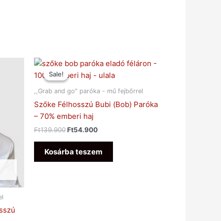
Original
Current
price
price
Sale!
Sale!
was:
is:
Ft139.900.
Ft54.900.
,,Grab and go" paróka - mű fejbőrrel
Szőke Félhosszú Bubi (Bob) Paróka
– 70% emberi haj
Ft
139.900
Ft
54.900
Kosárba teszem
el
osszú