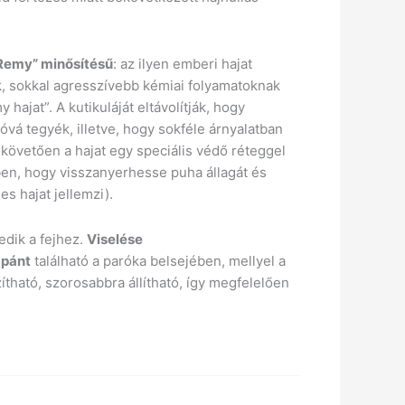
-Remy” minősítésű
: az ilyen emberi hajat
, sokkal agresszívebb kémiai folyamatoknak
my hajat”. A kutikuláját eltávolítják, hogy
vá tegyék, illetve, hogy sokféle árnyalatban
 követően a hajat egy speciális védő réteggel
en, hogy visszanyerhesse puha állagát és
s hajat jellemzi).
edik a fejhez.
Viselése
ó pánt
található a paróka belsejében, mellyel a
ítható, szorosabbra állítható, így megfelelően