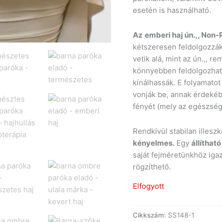
esetén is használható.
Az
emberi haj ún.,, Non
kétszeresen feldolgozzák
vetik alá, mint az ún.,, re
könnyebben feldolgozható
kínálhassák. E folyamatot
vonják be, annak érdekéb
fényét (mely az egészsége
Rendkívül stabilan illeszk
kényelmes.
Egy
állíthat
saját fejméretünkhöz igaz
rögzíthető.
Elfogyott
Cikkszám:
SS148-1