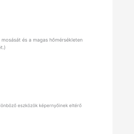
tt mosását és a magas hőmérsékleten
t.)
 különböző eszközök képernyőinek eltérő