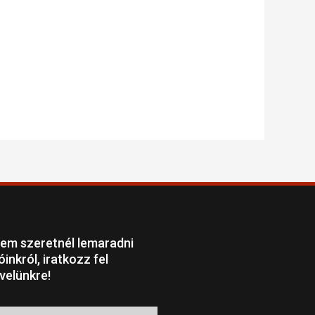
em szeretnél lemaradni
óinkról, iratkozz fel
evelünkre!