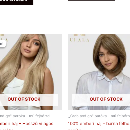
Original
Current
price
price
e!
e!
was:
is:
Ft149.900.
Ft53.990.
OUT OF STOCK
OUT OF STOCK
and go" paróka - mű fejbőrrel
,,Grab and go" paróka - mű fejbőrr
beri haj – Hosszú világos
100% emberi haj – barna félh