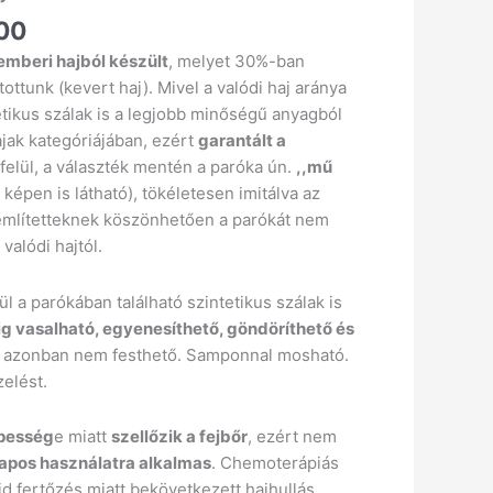
00
emberi hajból készült
, melyet 30%-ban
tottunk (kevert haj). Mivel a valódi haj aránya
etikus szálak is a legjobb minőségű anyagból
ajak kategóriájában, ezért
garantált a
felül, a választék mentén a paróka ún.
,,mű
 képen is látható), tökéletesen imitálva az
 említetteknek köszönhetően a parókát nem
valódi hajtól.
ül a parókában található szintetikus szálak is
ig vasalható, egyenesíthető, göndöríthető és
azonban nem festhető. Samponnal mosható.
zelést.
épesség
e miatt
szellőzik a fejbőr
, ezért nem
pos használatra alkalmas
. Chemoterápiás
d fertőzés miatt bekövetkezett hajhullás