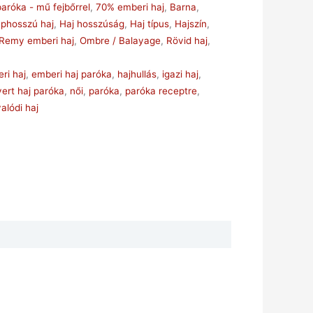
paróka - mű fejbőrrel
,
70% emberi haj
,
Barna
,
éphosszú haj
,
Haj hosszúság
,
Haj típus
,
Hajszín
,
Remy emberi haj
,
Ombre / Balayage
,
Rövid haj
,
ri haj
,
emberi haj paróka
,
hajhullás
,
igazi haj
,
vert haj paróka
,
női
,
paróka
,
paróka receptre
,
valódi haj