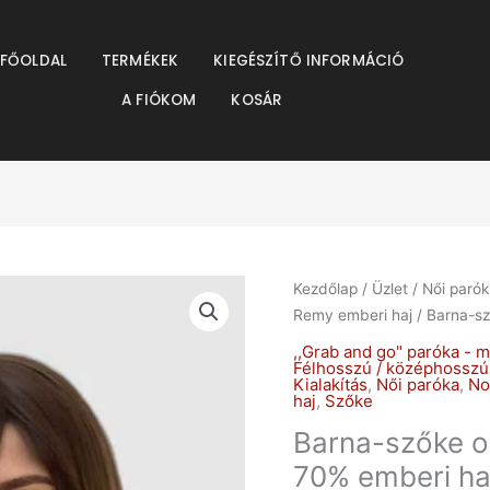
resés
FŐOLDAL
TERMÉKEK
KIEGÉSZÍTŐ INFORMÁCIÓ
A FIÓKOM
KOSÁR
Origina
Kezdőlap
/
Üzlet
/
Női paró
price
Remy emberi haj
/ Barna-sz
was:
,,Grab and go" paróka - m
Ft88.9
Félhosszú / középhosszú
Kialakítás
,
Női paróka
,
No
haj
,
Szőke
Barna-szőke o
70% emberi ha