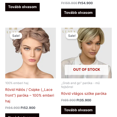
Ft
159.900
Ft
54.900
Tovább olvasom
Tovább olvasom
Original
Current
Original
Current
price
price
price
price
Sale!
Sale!
was:
is:
was:
is:
Ft94.900.
Ft52.900.
Ft69.900.
Ft35.900.
OUT OF STOCK
100% emberi haj
,,Grab and go" paróka - mű
fejbőrrel
Rövid Hálós / Csipke (,,Lace
Rövid világos szőke paróka
front”) paróka – 100% emberi
Ft
69.900
Ft
35.900
haj
Ft
94.900
Ft
52.900
Tovább olvasom