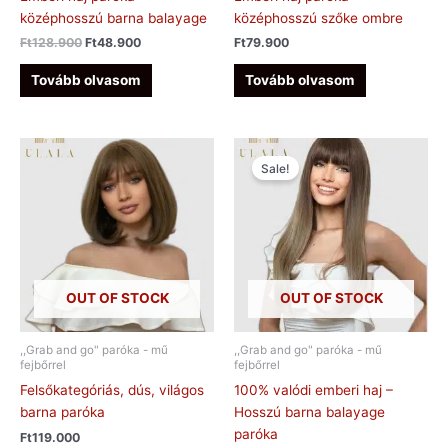
középhosszú barna balayage
középhosszú szőke ombre
Ft
128.900
Ft
48.900
Ft
79.900
Tovább olvasom
Tovább olvasom
Original
Current
price
price
Sale!
was:
is:
Ft159.900.
Ft54.900.
OUT OF STOCK
OUT OF STOCK
,,Grab and go" paróka - mű
,,Grab and go" paróka - mű
fejbőrrel
fejbőrrel
Felsőkategóriás, dús, világos
100% valódi emberi haj –
barna paróka
Hosszú barna balayage
paróka
Ft
119.000