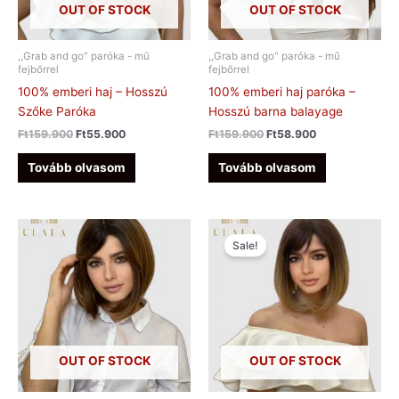
OUT OF STOCK
OUT OF STOCK
,,Grab and go" paróka - mű
,,Grab and go" paróka - mű
fejbőrrel
fejbőrrel
100% emberi haj – Hosszú
100% emberi haj paróka –
Szőke Paróka
Hosszú barna balayage
Ft
159.900
Ft
55.900
Ft
159.900
Ft
58.900
Tovább olvasom
Tovább olvasom
Original
Current
price
price
Sale!
was:
is:
Ft88.900.
Ft42.900.
OUT OF STOCK
OUT OF STOCK