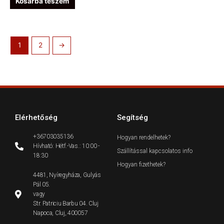
Kosárba teszem
1
2
→
Elérhetőség
Segítség
+36703035136
Hogyan rendelhetek?
Hívható: Hétf.-Vas.: 10:00 -
Szállítással kapcsolatos info
18:30
Hogyan fizethetek?
4481, Nyíregyháza, Gulyás
Pál 05.
vagy
Str. Patriciu Barbu 04. Cluj
Napoca, Cluj, 400057