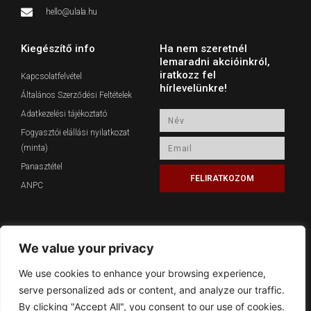
hello@ulala.hu
Kiegészítő info
Ha nem szeretnél
lemaradni akcióinkról,
iratkozz fel
Kapcsolatfelvétel
hírlevelünkre!
Általános Szerződési Feltételek
Adatkezelési tájékoztató
Név
Fogyasztói elállási nyilatkozat
Email
(minta)
Panasztétel
FELIRATKOZOM
ANPC
We value your privacy
Közösségi média
We use cookies to enhance your browsing experience,
Instagram
serve personalized ads or content, and analyze our traffic.
By clicking "Accept All", you consent to our use of cookies.
Facebook