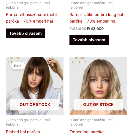
,,Grab and go" paróka - mű
,,Grab and go" paróka - mű
fejbőrrel
fejbőrrel
Barna félhosszú bubi (bob)
Barna-szőke ombre long bob
paróka – 70% emberi haj
paróka – 70% emberi haj
Ft
88.900
Ft
42.900
Tovább olvasom
Tovább olvasom
Original
Current
price
price
Sale!
was:
is:
Ft128.900.
Ft48.900.
OUT OF STOCK
OUT OF STOCK
,,Grab and go" paróka - mű
,,Grab and go" paróka - mű
fejbőrrel
fejbőrrel
Emberi haj paróka –
Emberi haj paróka –