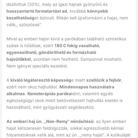
dúsítottuk (30%), mely az igazi hajnak gyönyörű és
hosszantartó formatartást ad
, továbbá
könnyebb
kezelhetőség
et biztosít. Ritkán kell újraformázni a hajat, nem
válik,, szöszössé”.
Mivel az emberi hajon kívül a parókában található szintetikus
szálak is hőállóak, ezért
180 C fokig vasalható,
egyenesíthető, göndöríthető és formázható
hajsütőkkel,
azonban nem festhető. Samponnal mosható.
Nem igényel speciális kezelést.
A
kiváló légáteresztő képesség
e miatt
szellőzik a fejbőr
,
ezért nem okoz hajhullást.
Mindennapos használatra
alkalmas
.
Kemoterápiás paróka
ként, valamint egyéb
egészségügyi okok miatt bekövetkezett hajhullás esetén is
használható, mint gyógyászati segédeszköz.
Az
emberi haj ún. ,,Non-Remy” minősítésű
: az ilyen emberi
hajat kétszeresen feldolgozzák, sokkal agresszívebb kémiai
folyamatoknak vetik alá, mint az ún. ,,remy hajat”. A kutikuláját