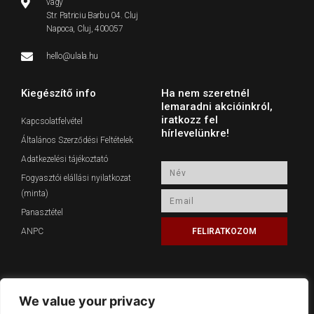
vagy
Str. Patriciu Barbu 04. Cluj
Napoca, Cluj, 400057
hello@ulala.hu
Kiegészítő info
Ha nem szeretnél
lemaradni akcióinkról,
iratkozz fel
Kapcsolatfelvétel
hírlevelünkre!
Általános Szerződési Feltételek
Adatkezelési tájékoztató
Név
Fogyasztói elállási nyilatkozat
(minta)
Email
Panasztétel
ANPC
FELIRATKOZOM
We value your privacy
Közösségi média