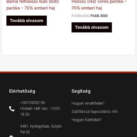
Barna félhosszú bubi (bob)
Hosszú (réz) vörös paróka –
paróka – 70% emberi haj
70% emberi haj
Ft
159.900
Ft
48.900
Tovább olvasom
Tovább olvasom
Elérhetőség
Segítség
+36703035136
Hogyan rendelhetek?
Hívható: Hétf.-Vas.: 10:00 -
Szállítással kapcsolatos info
18:30
Hogyan fizethetek?
4481, Nyíregyháza, Gulyás
Pál 05.