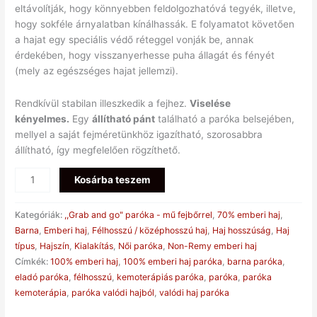
eltávolítják, hogy könnyebben feldolgozhatóvá tegyék, illetve,
hogy sokféle árnyalatban kínálhassák. E folyamatot követően
a hajat egy speciális védő réteggel vonják be, annak
érdekében, hogy visszanyerhesse puha állagát és fényét
(mely az egészséges hajat jellemzi).
Rendkívül stabilan illeszkedik a fejhez.
Viselése
kényelmes.
Egy
állítható pánt
található a paróka belsejében,
mellyel a saját fejméretünkhöz igazítható, szorosabbra
állítható, így megfelelően rögzíthető.
Kosárba teszem
Kategóriák:
,,Grab and go" paróka - mű fejbőrrel
,
70% emberi haj
,
Barna
,
Emberi haj
,
Félhosszú / középhosszú haj
,
Haj hosszúság
,
Haj
típus
,
Hajszín
,
Kialakítás
,
Női paróka
,
Non-Remy emberi haj
Címkék:
100% emberi haj
,
100% emberi haj paróka
,
barna paróka
,
eladó paróka
,
félhosszú
,
kemoterápiás paróka
,
paróka
,
paróka
kemoterápia
,
paróka valódi hajból
,
valódi haj paróka