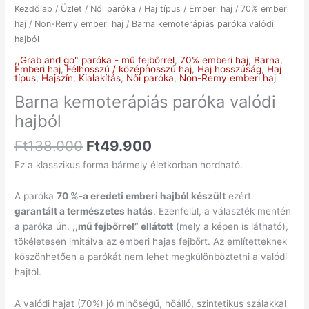
Kezdőlap
/
Üzlet
/
Női paróka
/
Haj típus
/
Emberi haj
/
70% emberi
haj
/
Non-Remy emberi haj
/ Barna kemoterápiás paróka valódi
hajból
,,Grab and go" paróka - mű fejbőrrel
,
70% emberi haj
,
Barna
,
Emberi haj
,
Félhosszú / középhosszú haj
,
Haj hosszúság
,
Haj
típus
,
Hajszín
,
Kialakítás
,
Női paróka
,
Non-Remy emberi haj
Barna kemoterápiás paróka valódi
hajból
Ft
138.000
Ft
49.900
Ez a klasszikus forma bármely életkorban hordható.
A paróka
70 %-a eredeti emberi hajból készült
ezért
garantált a természetes hatás
. Ezenfelül, a választék mentén
a paróka ún.
,,mű fejbőrrel” ellátott
(mely a képen is látható),
tökéletesen imitálva az emberi hajas fejbőrt. Az említetteknek
köszönhetően a parókát nem lehet megkülönböztetni a valódi
hajtól.
A valódi hajat (70%) jó minőségű, hőálló, szintetikus szálakkal