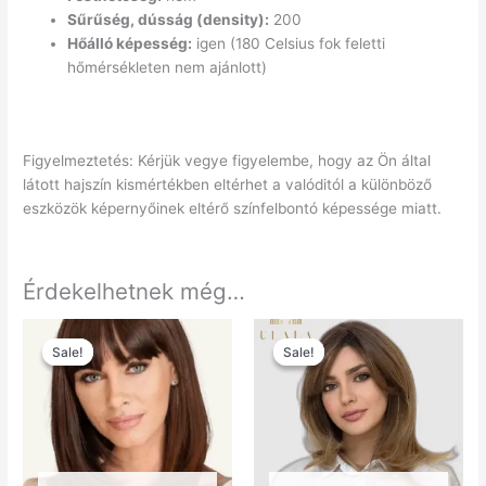
Sűrűség, dússág (density):
200
Hőálló képesség:
igen (180 Celsius fok feletti
hőmérsékleten nem ajánlott)
Figyelmeztetés: Kérjük vegye figyelembe, hogy az Ön által
látott hajszín kismértékben eltérhet a valóditól a különböző
eszközök képernyőinek eltérő színfelbontó képessége miatt.
Érdekelhetnek még…
Original
Current
Original
Current
price
price
price
price
Sale!
Sale!
Sale!
Sale!
was:
is:
was:
is:
Ft139.900.
Ft49.900.
Ft129.900.
Ft49.900.