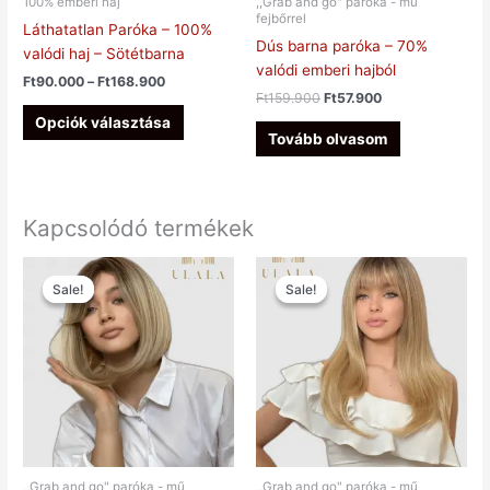
100% emberi haj
,,Grab and go" paróka - mű
fejbőrrel
választhatók
Láthatatlan Paróka – 100%
Dús barna paróka – 70%
ki
valódi haj – Sötétbarna
valódi emberi hajból
Ft
90.000
–
Ft
168.900
Ft
159.900
Ft
57.900
Opciók választása
Tovább olvasom
Kapcsolódó termékek
Original
Current
Original
Current
price
price
price
price
Sale!
Sale!
Sale!
Sale!
was:
is:
was:
is:
Ft139.900.
Ft54.900.
Ft128.900.
Ft49.900.
,,Grab and go" paróka - mű
,,Grab and go" paróka - mű