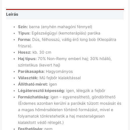
Leírás
Szín:
barna (enyhén mahagóni fénnyel)
Típus:
Egészségügyi (kemoterápiás) paróka
Forma:
Dús, félhosszú, vállig érő long bob (Kleopátra
frizura).
Hossz:
kb. 30 cm
Haj típus:
70% Non-Remy emberi haj; 30% hőálló,
szintetikus (kevert haj)
Parókasapka:
Hagyományos
Választék:
Mű fejbőr kialakítással
Állítható méret:
igen
Légáteresztő képesség:
igen, lélegzik a fejbőr
Formázhatóság:
igen – egyenesíthető, göndöríthető
(Érdemes azonban kerülni a parókák túlzott mosását és
a magas hőmérsékleten történő formázást, mivel e
folyamatok tönkretehetik a haj mesterségesen
kialakított védő rétegét.)
Festhetőség:
nem