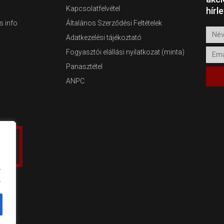
Kapcsolatfelvétel
hírl
s info
Általános Szerződési Feltételek
Név
Adatkezelési tájékoztató
Emai
Fogyasztói elállási nyilatkozat (minta)
Panasztétel
ANPC
.
.