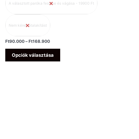
A választott paróka festése és vágása - 19900 Ft
Nem kérek átalakítást
Ft
90.000
–
Ft
168.900
Opciók választása