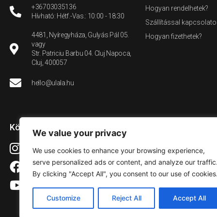
+36703035136
Hogyan rendelhetek?
Hívható: Hétf.-Vas.: 10:00 - 18:30
Szállítással kapcsolato
4481, Nyíregyháza, Gulyás Pál 05.
Hogyan fizethetek?
vagy
Str. Patriciu Barbu 04. Cluj Napoca,
Cluj, 400057
hello@ulala.hu
Közösségi média
We value your privacy
Instagram
We use cookies to enhance your browsing experience,
serve personalized ads or content, and analyze our traffic
Facebook
By clicking "Accept All", you consent to our use of cookies
YouTube
Customize
Reject All
Accept All