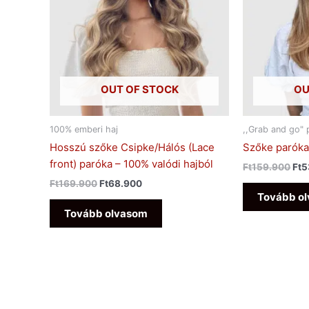
OUT OF STOCK
OU
100% emberi haj
,,Grab and go" 
Hosszú szőke Csipke/Hálós (Lace
Szőke paróka
front) paróka – 100% valódi hajból
Ft
159.900
Ft
5
Ft
169.900
Ft
68.900
Tovább o
Tovább olvasom