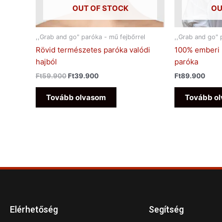
OUT OF STOCK
OU
,,Grab and go" paróka - mű fejbőrrel
,,Grab and go" 
Rövid természetes paróka valódi
100% emberi 
hajból
paróka
Ft
59.900
Ft
39.900
Ft
89.900
Tovább olvasom
Tovább o
Elérhetőség
Segítség