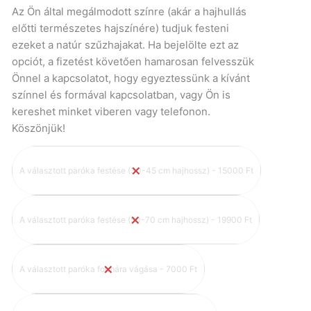
Az Ön által megálmodott színre (akár a hajhullás
előtti természetes hajszínére) tudjuk festeni
ezeket a natúr szűzhajakat. Ha bejelölte ezt az
opciót, a fizetést követően hamarosan felvesszük
Önnel a kapcsolatot, hogy egyeztessünk a kívánt
színnel és formával kapcsolatban, vagy Ön is
kereshet minket viberen vagy telefonon.
Köszönjük!
A választott paróka festése (30-45 cm hajhossz) - 15000 Ft
A választott paróka festése (50-70 cm hajhossz) - 19900 Ft
A választott paróka formára vágása - 7000 Ft