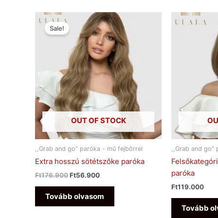
Original
Current
price
price
Sale!
was:
is:
Ft176.900.
Ft56.900.
OUT OF STOCK
OU
,,Grab and go" paróka - mű fejbőrrel
,,Grab and go" 
Extra hosszú sötétszőke paróka
Felsőkategóri
paróka
Ft
176.900
Ft
56.900
Ft
119.000
Tovább olvasom
Tovább o