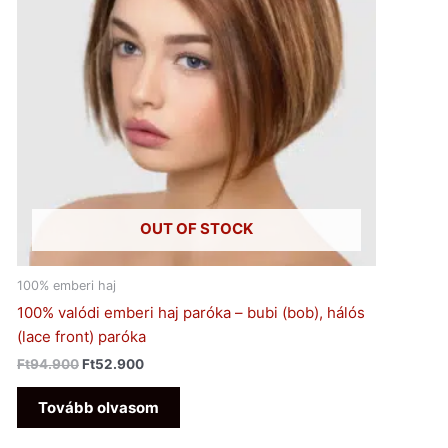
OUT OF STOCK
100% emberi haj
100% valódi emberi haj paróka – bubi (bob), hálós
(lace front) paróka
Ft
94.900
Ft
52.900
Tovább olvasom