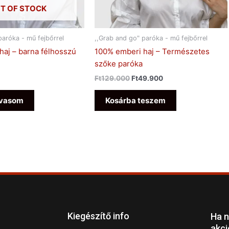
T OF STOCK
paróka - mű fejbőrrel
,,Grab and go" paróka - mű fejbőrrel
haj – barna félhosszú
100% emberi haj – Természetes
szőke paróka
Ft
129.000
Ft
49.900
lvasom
Kosárba teszem
Kiegészítő info
Ha n
akci