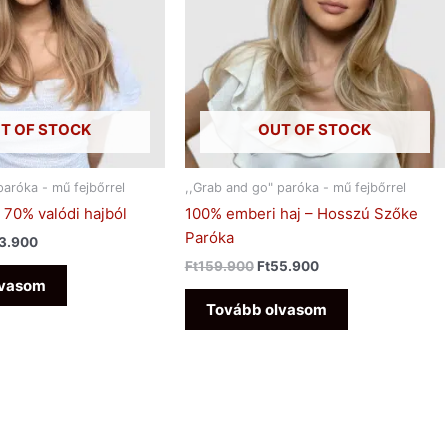
T OF STOCK
OUT OF STOCK
paróka - mű fejbőrrel
,,Grab and go" paróka - mű fejbőrrel
 70% valódi hajból
100% emberi haj – Hosszú Szőke
Paróka
3.900
Ft
159.900
Ft
55.900
lvasom
Tovább olvasom