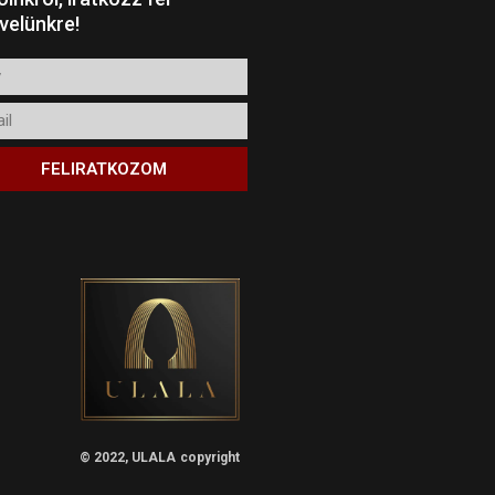
evelünkre!
l
FELIRATKOZOM
© 2022, ULALA
copyright