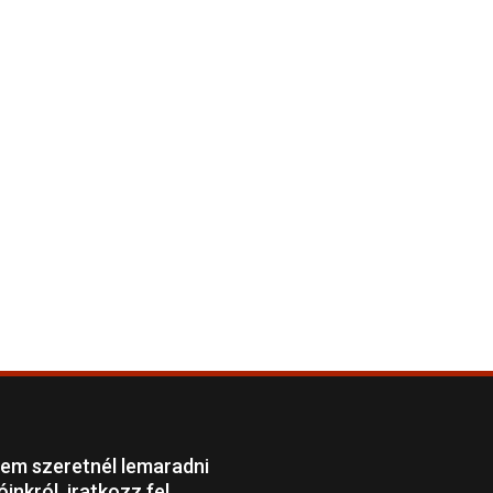
em szeretnél lemaradni
óinkról, iratkozz fel