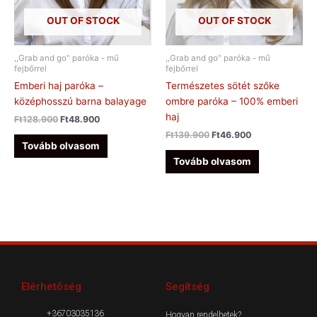
OUT OF STOCK
OUT OF STOCK
,,Grab and go" paróka - mű
,,Grab and go" paróka - mű
fejbőrrel
fejbőrrel
Emberi haj paróka –
Természetes sötét szőke
középhosszú barna balayage
ombre paróka – 100% emberi
haj
Ft
128.900
Ft
48.900
Ft
139.900
Ft
46.900
Tovább olvasom
Tovább olvasom
Elérhetőség
Segítség
+36703035136
Hogyan rendelhetek?