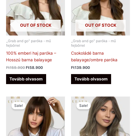
OUT OF STOCK
OUT OF STOCK
,,Grab and go" paróka - mű
,,Grab and go" paróka - mű
fejbőrrel
fejbőrrel
100% emberi haj paróka –
Csokoládé barna
Hosszú barna balayage
balayage/ombre paróka
Ft
159.900
Ft
58.900
Ft
139.900
Tovább olvasom
Tovább olvasom
Original
Current
Original
Current
price
price
price
price
Sale!
Sale!
was:
is:
was:
is:
Ft128.900.
Ft48.900.
Ft139.900.
Ft46.900.