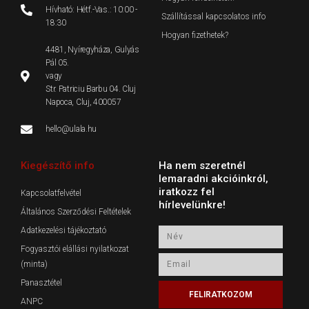
Hívható: Hétf.-Vas.: 10:00 -
Szállítással kapcsolatos info
18:30
Hogyan fizethetek?
4481, Nyíregyháza, Gulyás
Pál 05.
vagy
Str. Patriciu Barbu 04. Cluj
Napoca, Cluj, 400057
hello@ulala.hu
Kiegészítő info
Ha nem szeretnél
lemaradni akcióinkról,
iratkozz fel
Kapcsolatfelvétel
hírlevelünkre!
Általános Szerződési Feltételek
Adatkezelési tájékoztató
Név
Fogyasztói elállási nyilatkozat
Email
(minta)
Panasztétel
FELIRATKOZOM
ANPC