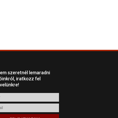
em szeretnél lemaradni
óinkról, iratkozz fel
evelünkre!
l