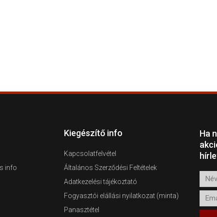
Kiegészítő info
Ha n
akci
Kapcsolatfelvétel
hírl
s info
Általános Szerződési Feltételek
Név
Adatkezelési tájékoztató
Emai
Fogyasztói elállási nyilatkozat (minta)
Panasztétel