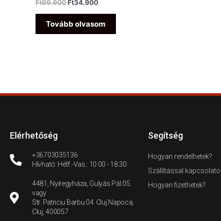
Ft
99.900
Ft
34.900
Tovább olvasom
Elérhetőség
Segítség
+36703035136
Hogyan rendelhetek?
Hívható: Hétf.-Vas.: 10:00 - 18:30
Szállítással kapcsolato
4481, Nyíregyháza, Gulyás Pál 05.
Hogyan fizethetek?
vagy
Str. Patriciu Barbu 04. Cluj Napoca,
Cluj, 400057