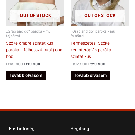
OUT OF STOCK
OUT OF STOCK
,,Grab and go" paróka - mű
,,Grab and go" paróka - mű
fejbőrrel
fejbőrrel
Szőke ombre szintetikus
Természetes, Szőke
paróka – félhosszú bubi (long
kemoterápiás paróka –
bob)
szintetikus
Ft
69.900
Ft
19.900
Ft
92.900
Ft
29.900
Tovább olvasom
Tovább olvasom
Elérhetőség
Segítség