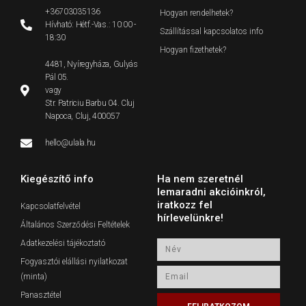
+36703035136
Hogyan rendelhetek?
Hívható: Hétf.-Vas.: 10:00 -
Szállítással kapcsolatos info
18:30
Hogyan fizethetek?
4481, Nyíregyháza, Gulyás
Pál 05.
vagy
Str. Patriciu Barbu 04. Cluj
Napoca, Cluj, 400057
hello@ulala.hu
Kiegészítő info
Ha nem szeretnél
lemaradni akcióinkról,
iratkozz fel
Kapcsolatfelvétel
hírlevelünkre!
Általános Szerződési Feltételek
Adatkezelési tájékoztató
Név
Fogyasztói elállási nyilatkozat
Email
(minta)
Panasztétel