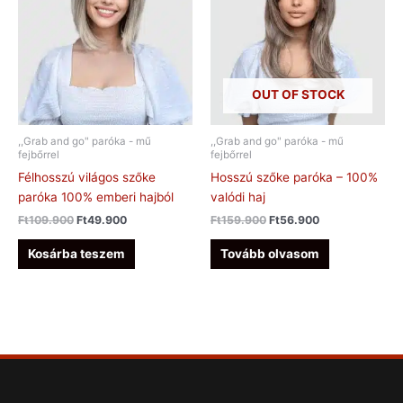
OUT OF STOCK
,,Grab and go" paróka - mű
,,Grab and go" paróka - mű
fejbőrrel
fejbőrrel
Félhosszú világos szőke
Hosszú szőke paróka – 100%
paróka 100% emberi hajból
valódi haj
Ft
109.900
Ft
49.900
Ft
159.900
Ft
56.900
Kosárba teszem
Tovább olvasom