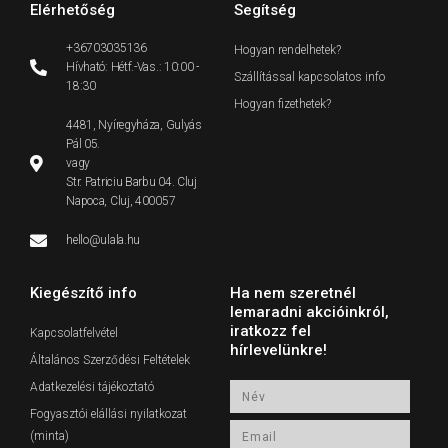
Elérhetőség
Segítség
+36703035136
Hogyan rendelhetek?
Hívható: Hétf.-Vas.: 10:00 -
Szállítással kapcsolatos info
18:30
Hogyan fizethetek?
4481, Nyíregyháza, Gulyás
Pál 05.
vagy
Str. Patriciu Barbu 04. Cluj
Napoca, Cluj, 400057
hello@ulala.hu
Kiegészítő info
Ha nem szeretnél
lemaradni akcióinkról,
iratkozz fel
Kapcsolatfelvétel
hírlevelünkre!
Általános Szerződési Feltételek
Adatkezelési tájékoztató
Név
Fogyasztói elállási nyilatkozat
Email
(minta)