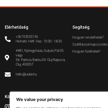
Elérhetőség
Segítség
+36703035136
Hogyan rendelhetek?
Hívható: Hétf.-Vas.: 10:00 - 18:30
Szállítással kapcsolato
4481, Nyíregyháza, Gulyás Pál 05.
Hogyan fizethetek?
vagy
Str. Patriciu Barbu 04. Cluj Napoca,
Cluj, 400057
hello@ulala.hu
Közösségi média
We value your privacy
Instagram