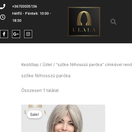
Skip
+36703035136
to
Hétfő - Péntek: 10:00 -
Ke
content
18:30
F
G
I
a
o
n
c
o
s
e
g
t
b
l
a
o
e
g
o
-
r
k
p
a
Kezdőlap
/
Üzlet
/ “szőke félhosszú paróka” címkével ren
-
l
m
f
u
szőke félhosszú paróka
s
-
g
Összesen 1 találat
Original
Current
price
price
Sale!
was:
is:
Ft109.900.
Ft49.900.