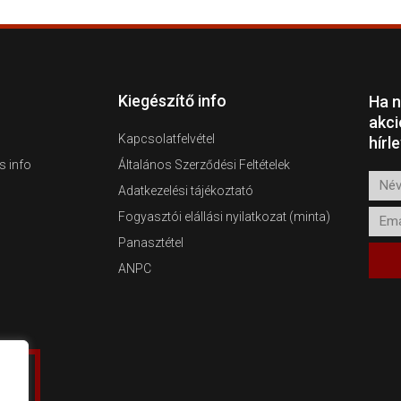
Kiegészítő info
Ha n
akci
Kapcsolatfelvétel
hírl
s info
Általános Szerződési Feltételek
Név
Adatkezelési tájékoztató
Emai
Fogyasztói elállási nyilatkozat (minta)
Panasztétel
ANPC