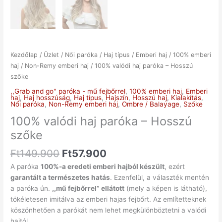
Kezdőlap
/
Üzlet
/
Női paróka
/
Haj típus
/
Emberi haj
/
100% emberi
haj
/
Non-Remy emberi haj
/ 100% valódi haj paróka – Hosszú
szőke
,,Grab and go" paróka - mű fejbőrrel
,
100% emberi haj
,
Emberi
haj
,
Haj hosszúság
,
Haj típus
,
Hajszín
,
Hosszú haj
,
Kialakítás
,
Női paróka
,
Non-Remy emberi haj
,
Ombre / Balayage
,
Szőke
100% valódi haj paróka – Hosszú
szőke
Ft
149.900
Ft
57.900
A paróka
100%-a eredeti emberi hajból készült
, ezért
garantált a természetes hatás
. Ezenfelül, a választék mentén
a paróka ún.
,,mű fejbőrrel” ellátott
(mely a képen is látható),
tökéletesen imitálva az emberi hajas fejbőrt. Az említetteknek
köszönhetően a parókát nem lehet megkülönböztetni a valódi
hajtól.