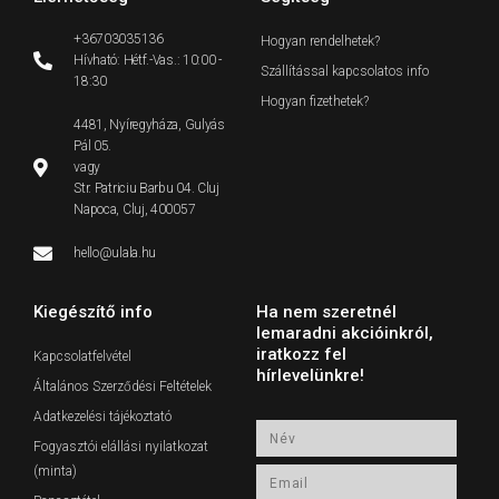
+36703035136
Hogyan rendelhetek?
Hívható: Hétf.-Vas.: 10:00 -
Szállítással kapcsolatos info
18:30
Hogyan fizethetek?
4481, Nyíregyháza, Gulyás
Pál 05.
vagy
Str. Patriciu Barbu 04. Cluj
Napoca, Cluj, 400057
hello@ulala.hu
Kiegészítő info
Ha nem szeretnél
lemaradni akcióinkról,
iratkozz fel
Kapcsolatfelvétel
hírlevelünkre!
Általános Szerződési Feltételek
Adatkezelési tájékoztató
Név
Fogyasztói elállási nyilatkozat
(minta)
Email