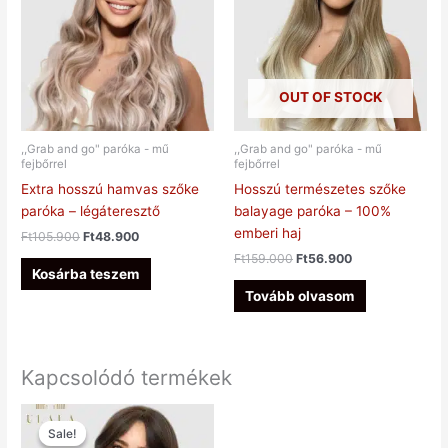
OUT OF STOCK
,,Grab and go" paróka - mű
,,Grab and go" paróka - mű
fejbőrrel
fejbőrrel
Extra hosszú hamvas szőke
Hosszú természetes szőke
paróka – légáteresztő
balayage paróka – 100%
emberi haj
Ft
105.900
Ft
48.900
Ft
159.000
Ft
56.900
Kosárba teszem
Tovább olvasom
Kapcsolódó termékek
Original
Current
price
price
Sale!
Sale!
was:
is: