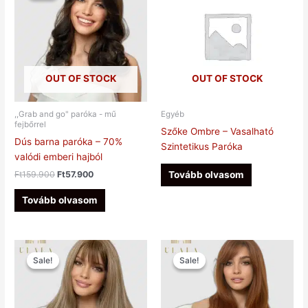
Ft159.900.
Ft57.900.
OUT OF STOCK
OUT OF STOCK
,,Grab and go" paróka - mű
Egyéb
fejbőrrel
Szőke Ombre – Vasalható
Dús barna paróka – 70%
Szintetikus Paróka
valódi emberi hajból
Tovább olvasom
Ft
159.900
Ft
57.900
Tovább olvasom
Original
Current
Original
Current
price
price
price
price
Sale!
Sale!
Sale!
Sale!
was:
is:
was:
is:
Ft158.900.
Ft59.900.
Ft159.900.
Ft48.900.