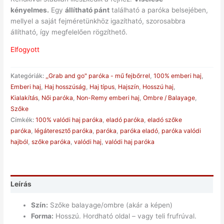
kényelmes.
Egy
állítható pánt
található a paróka belsejében,
mellyel a saját fejméretünkhöz igazítható, szorosabbra
állítható, így megfelelően rögzíthető.
Elfogyott
Kategóriák:
,,Grab and go" paróka - mű fejbőrrel
,
100% emberi haj
,
Emberi haj
,
Haj hosszúság
,
Haj típus
,
Hajszín
,
Hosszú haj
,
Kialakítás
,
Női paróka
,
Non-Remy emberi haj
,
Ombre / Balayage
,
Szőke
Címkék:
100% valódi haj paróka
,
eladó paróka
,
eladó szőke
paróka
,
légáteresztő paróka
,
paróka
,
paróka eladó
,
paróka valódi
hajból
,
szőke paróka
,
valódi haj
,
valódi haj paróka
Leírás
Szín:
Szőke balayage/ombre (akár a képen)
Forma:
Hosszú. Hordható oldal – vagy teli frufrúval.