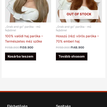
OUT OF STOCK
,,Grab and go" paróka - mű
,,Grab and go" paróka - mű
fejbőrrel
fejbőrrel
100% valódi haj paróka –
Hosszú (réz) vörös paróka –
Természetes méz szőke
70% emberi haj
Ft
158.900
Ft
59.900
Ft
159.900
Ft
48.900
Kosárba teszem
Tovább olvasom
Elérhetőség
Segítség