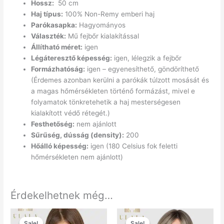
Hossz:
50 cm
Haj típus:
100% Non-Remy emberi haj
Parókasapka:
Hagyományos
Választék:
Mű fejbőr kialakítással
Állítható méret:
igen
Légáteresztő képesség:
igen, lélegzik a fejbőr
Formázhatóság:
igen – egyenesíthető, göndöríthető
(Érdemes azonban kerülni a parókák túlzott mosását és
a magas hőmérsékleten történő formázást, mivel e
folyamatok tönkretehetik a haj mesterségesen
kialakított védő rétegét.)
Festhetőség:
nem ajánlott
Sűrűség, dússág (density):
200
Hőálló képesség:
igen (180 Celsius fok feletti
hőmérsékleten nem ajánlott)
Érdekelhetnek még…
Original
Current
Original
Current
price
price
price
price
Sale!
Sale!
Sale!
Sale!