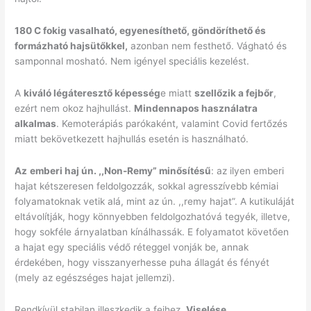
180 C fokig vasalható, egyenesíthető, göndöríthető és
formázható hajsütőkkel,
azonban nem festhető. Vágható és
samponnal mosható. Nem igényel speciális kezelést.
A
kiváló légáteresztő képesség
e miatt
szellőzik a fejbőr
,
ezért nem okoz hajhullást.
Mindennapos használatra
alkalmas
. Kemoterápiás parókaként, valamint Covid fertőzés
miatt bekövetkezett hajhullás esetén is használható.
Az
emberi haj ún. ,,Non-Remy” minősítésű
: az ilyen emberi
hajat kétszeresen feldolgozzák, sokkal agresszívebb kémiai
folyamatoknak vetik alá, mint az ún. ,,remy hajat”. A kutikuláját
eltávolítják, hogy könnyebben feldolgozhatóvá tegyék, illetve,
hogy sokféle árnyalatban kínálhassák. E folyamatot követően
a hajat egy speciális védő réteggel vonják be, annak
érdekében, hogy visszanyerhesse puha állagát és fényét
(mely az egészséges hajat jellemzi).
Rendkívül stabilan illeszkedik a fejhez.
Viselése