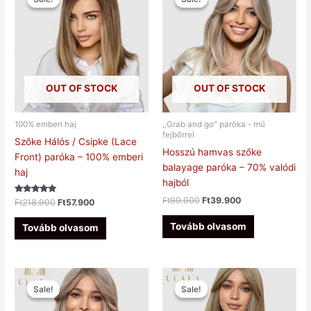
was:
is:
was:
is:
Ft218.900.
Ft57.900.
Ft99.900.
Ft39.900.
OUT OF STOCK
OUT OF STOCK
100% emberi haj
,,Grab and go" paróka - mű
fejbőrrel
Szőke Hálós / Csipke (Lace
Hosszú hamvas szőke
Front) paróka – 100% emberi
balayage paróka – 70% valódi
haj
hajból
Ft
99.900
Ft
39.900
Értékelés:
Ft
218.900
Ft
57.900
5.00
/ 5
Tovább olvasom
Tovább olvasom
Original
Current
Original
Current
price
price
price
price
Sale!
Sale!
Sale!
Sale!
was:
is:
was:
is:
Ft105.900.
Ft48.900.
Ft159.000.
Ft56.900.