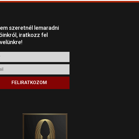
em szeretnél lemaradni
óinkról, iratkozz fel
evelünkre!
l
FELIRATKOZOM