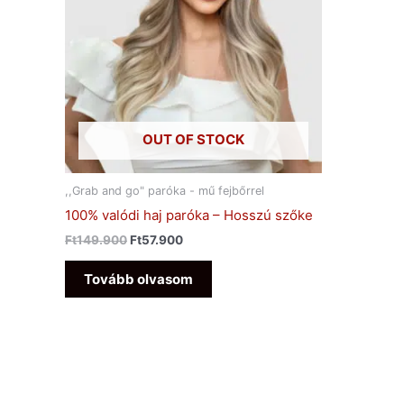
OUT OF STOCK
,,Grab and go" paróka - mű fejbőrrel
100% valódi haj paróka – Hosszú szőke
Ft
149.900
Ft
57.900
Tovább olvasom