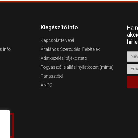
Kiegészítő info
Ha n
akci
Kapcsolatfelvétel
hírl
s info
Általános Szerződési Feltételek
Név
Adatkezelési tájékoztató
Emai
Fogyasztói elállási nyilatkozat (minta)
Panasztétel
ANPC