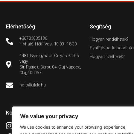
Elérhetőség
Segítség
+36703035136
Hogyan rendelhetek?
Hívható: Hétf.-Vas.: 10:00 - 18:30
Szállítással kapcsolato
4481, Nyíregyháza, Gulyás Pál 05.
Hogyan fizethetek?
vagy
Str. Patriciu Barbu 04. Cluj Napoca,
Cluj, 400057
hello@ulala.hu
Közösségi média
We value your privacy
Instagram
We use cookies to enhance your browsing experience,