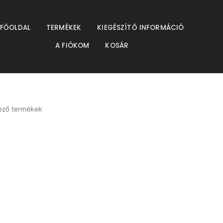
resés
FŐOLDAL
TERMÉKEK
KIEGÉSZÍTŐ INFORMÁCIÓ
A FIÓKOM
KOSÁR
kező termékek