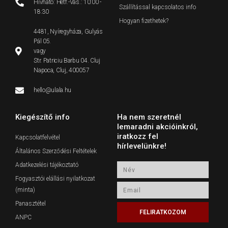
Hívható: Hétf.-Vas.: 10:00 -
Szállítással kapcsolatos info
18:30
Hogyan fizethetek?
4481, Nyíregyháza, Gulyás
Pál 05.
vagy
Str. Patriciu Barbu 04. Cluj
Napoca, Cluj, 400057
hello@ulala.hu
Kiegészítő info
Ha nem szeretnél
lemaradni akcióinkról,
iratkozz fel
Kapcsolatfelvétel
hírlevelünkre!
Általános Szerződési Feltételek
Adatkezelési tájékoztató
Név
Fogyasztói elállási nyilatkozat
Email
(minta)
Panasztétel
FELIRATKOZOM
ANPC