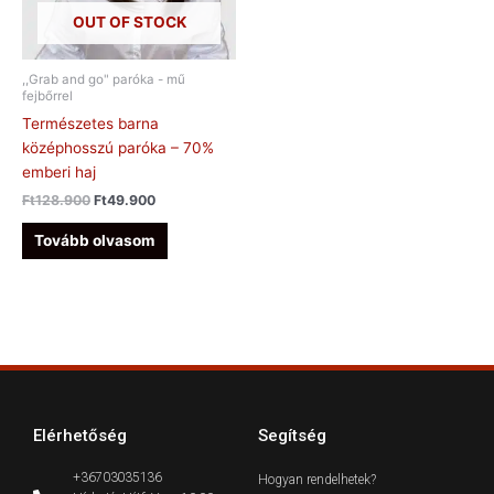
OUT OF STOCK
,,Grab and go" paróka - mű
fejbőrrel
Természetes barna
középhosszú paróka – 70%
emberi haj
Ft
128.900
Ft
49.900
Tovább olvasom
Elérhetőség
Segítség
+36703035136
Hogyan rendelhetek?