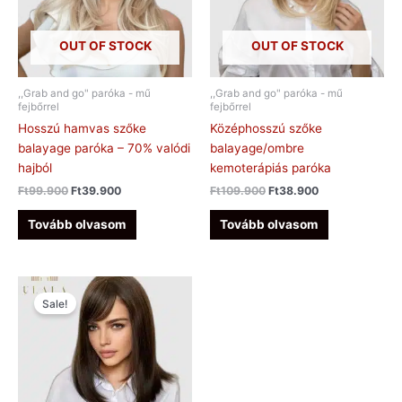
OUT OF STOCK
OUT OF STOCK
,,Grab and go" paróka - mű
,,Grab and go" paróka - mű
fejbőrrel
fejbőrrel
Hosszú hamvas szőke
Középhosszú szőke
balayage paróka – 70% valódi
balayage/ombre
hajból
kemoterápiás paróka
Ft
99.900
Ft
39.900
Ft
109.900
Ft
38.900
Tovább olvasom
Tovább olvasom
Original
Current
price
price
Sale!
was:
is:
Ft128.900.
Ft49.900.