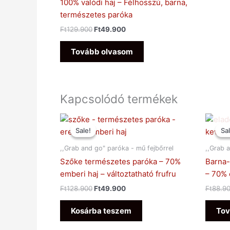
100% valódi haj – Félhosszú, barna,
természetes paróka
Ft
129.900
Ft
49.900
Tovább olvasom
Kapcsolódó termékek
Original
Current
price
price
Sale!
Sale!
Sal
Sal
was:
is:
Ft128.900.
Ft49.900.
,,Grab and go" paróka - mű fejbőrrel
,,Grab 
Szőke természetes paróka – 70%
Barna-
emberi haj – változtatható frufru
– 70% 
Ft
128.900
Ft
49.900
Ft
88.9
Kosárba teszem
Tov