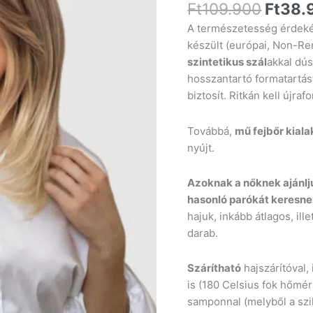
Ft
109.900
Ft
38.
A természetesség érdek
készült (európai, Non-Re
szintetikus szál
akkal dús
hosszantartó formatartá
biztosít. Ritkán kell újra
Továbbá,
mű fejbőr kiala
nyújt.
Azoknak a nőknek ajánlj
hasonló parókát keresne
hajuk, inkább átlagos, il
darab.
Szárítható
hajszárítóval, 
is (180 Celsius fok hőmér
samponnal (melyből a szi