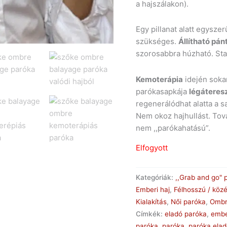
a hajszálakon).
Egy pillanat alatt egysz
szükséges.
Állítható pán
szorosabbra húzható. Sta
Kemoterápia
idején sokan
parókasapkája
légáteres
regenerálódhat alatta a s
Nem okoz hajhullást. To
nem ,,parókahatású”.
Elfogyott
Kategóriák:
,,Grab and go" 
Emberi haj
,
Félhosszú / köz
Kialakítás
,
Női paróka
,
Ombr
Címkék:
eladó paróka
,
embe
paróka
,
paróka
,
paróka ela