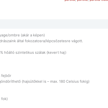
yage/ombre (akár a képen)
rászaink által fokozatosra/lépcsőzetesre vágott.
hőálló szintetikus szálak (kevert haj)
 fejbőr
öndöríthető (hajsütőkkel is – max. 180 Celsius fokig)
 fok)