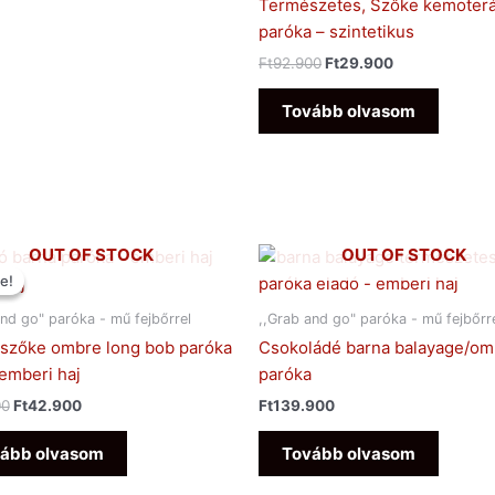
Természetes, Szőke kemoterá
paróka – szintetikus
Ft
92.900
Ft
29.900
Tovább olvasom
Original
Current
OUT OF STOCK
OUT OF STOCK
price
price
e!
e!
was:
is:
Ft88.900.
Ft42.900.
and go" paróka - mű fejbőrrel
,,Grab and go" paróka - mű fejbőrr
szőke ombre long bob paróka
Csokoládé barna balayage/om
emberi haj
paróka
00
Ft
42.900
Ft
139.900
ább olvasom
Tovább olvasom