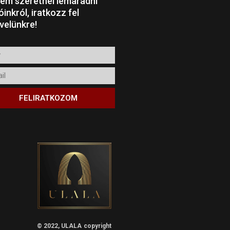
em szeretnél lemaradni
óinkról, iratkozz fel
evelünkre!
l
FELIRATKOZOM
© 2022, ULALA
copyright