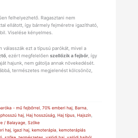
erűen felhelyezhető. Ragasztani nem
t
tal ellátott, így bármely fejméretre igazítható,
bil. Viselése kényelmes.
 válasszák ezt a típusú parókát, mivel a
ztő
, ezért megfelelően
szellőzik a fejbőr
, így
aját hajunk, nem gátolja annak növekedését.
vábbá, természetes megjelenést kölcsönöz,
paróka - mű fejbőrrel
,
70% emberi haj
,
Barna
,
éphosszú haj
,
Haj hosszúság
,
Haj típus
,
Hajszín
,
e / Balayage
,
Szőke
ri haj
,
igazi haj
,
kemoterápia
,
kemoterápiás
dó
,
szőke
,
természetes
,
valódi haj
,
valódi hajból