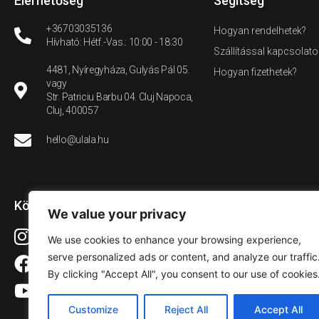
Elérhetőség
Segítség
+36703035136
Hogyan rendelhetek?
Hívható: Hétf.-Vas.: 10:00 - 18:30
Szállítással kapcsolato
4481, Nyíregyháza, Gulyás Pál 05.
Hogyan fizethetek?
vagy
Str. Patriciu Barbu 04. Cluj Napoca,
Cluj, 400057
hello@ulala.hu
Közösségi média
We value your privacy
Instagram
We use cookies to enhance your browsing experience,
serve personalized ads or content, and analyze our traffic
Facebook
By clicking "Accept All", you consent to our use of cookies
YouTube
Customize
Reject All
Accept All