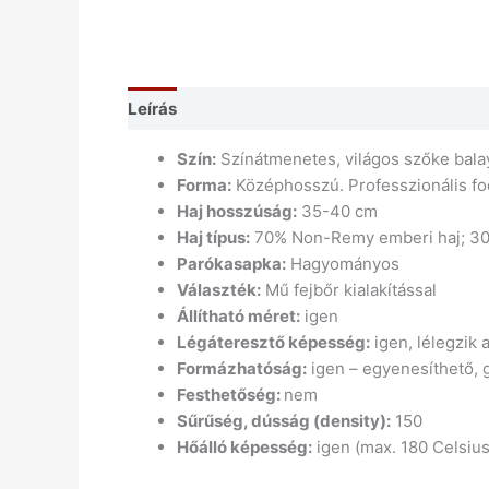
Leírás
Szín:
Színátmenetes, világos szőke bala
Forma:
Középhosszú. Professzionális fod
Haj hosszúság:
35-40 cm
Haj típus:
70% Non-Remy emberi haj; 30% 
Parókasapka:
Hagyományos
Választék:
Mű fejbőr kialakítással
Állítható méret:
igen
Légáteresztő képesség:
igen, lélegzik a
Formázhatóság:
igen – egyenesíthető, g
Festhetőség:
nem
Sűrűség, dússág (density):
150
Hőálló képesség:
igen (max. 180 Celsius