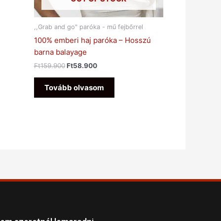
,,Grab and go" paróka - mű fejbőrrel
100% emberi haj paróka – Hosszú
barna balayage
Ft
159.900
Ft
58.900
Tovább olvasom