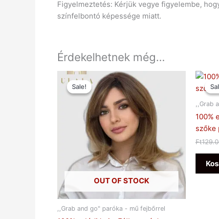
Figyelmeztetés: Kérjük vegye figyelembe, hogy 
színfelbontó képessége miatt.
Érdekelhetnek még…
Original
Current
price
price
Sale!
Sale!
Sal
Sal
was:
is:
Ft129.900.
Ft49.900.
,,Grab 
100% e
szőke 
Ft
129.
Kos
OUT OF STOCK
,,Grab and go" paróka - mű fejbőrrel