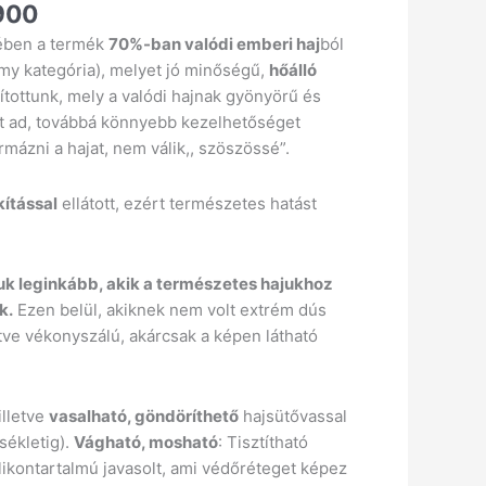
900
ében a termék
70%-ban valódi emberi haj
ból
my kategória), melyet jó minőségű,
hőálló
ítottunk, mely a valódi hajnak gyönyörű és
st ad, továbbá könnyebb kezelhetőséget
formázni a hajat, nem válik,, szöszössé”.
kítással
ellátott, ezért természetes hatást
uk leginkább, akik a természetes hajukhoz
k.
Ezen belül, akiknek nem volt extrém dús
letve vékonyszálú, akárcsak a képen látható
illetve
vasalható, göndöríthető
hajsütővassal
sékletig).
Vágható, mosható
: Tisztítható
likontartalmú javasolt, ami védőréteget képez