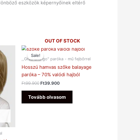
 különböző eszközök képernyőinek eltérő
OUT OF STOCK
Original
Current
price
price
Sale!
Sale!
was:
is:
,,Grab and go" paróka - mű fejbőrrel
Ft99.900.
Ft39.900.
Hosszú hamvas szőke balayage
paróka – 70% valódi hajból
Ft
99.900
Ft
39.900
Tovább olvasom
el