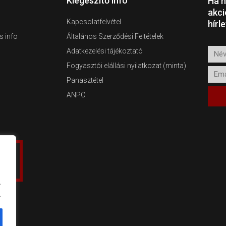
Kiegészítő info
Ha n
akci
Kapcsolatfelvétel
hírl
s info
Általános Szerződési Feltételek
Adatkezelési tájékoztató
Név
Fogyasztói elállási nyilatkozat (minta)
Emai
Panasztétel
ANPC
.
.