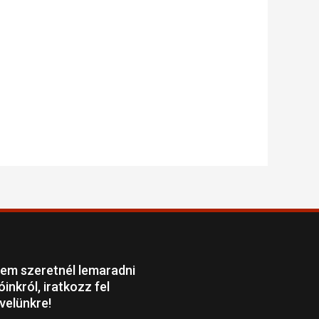
em szeretnél lemaradni
óinkról, iratkozz fel
evelünkre!