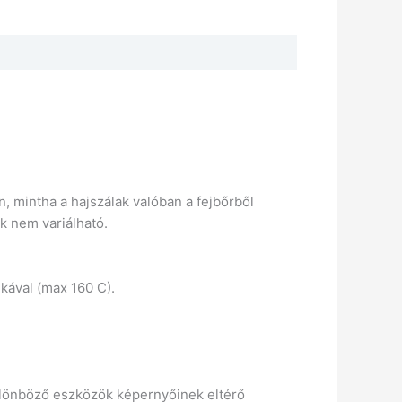
an, mintha a hajszálak valóban a fejbőrből
k nem variálható.
ikával (max 160 C).
 különböző eszközök képernyőinek eltérő