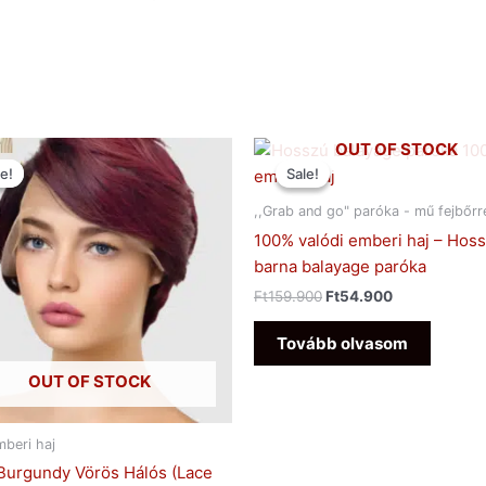
Original
Current
Original
Current
OUT OF STOCK
price
price
price
price
e!
e!
Sale!
Sale!
was:
is:
was:
is:
Ft94.900.
Ft57.900.
Ft159.900.
Ft54.900.
,,Grab and go" paróka - mű fejbőrr
100% valódi emberi haj – Hos
barna balayage paróka
Ft
159.900
Ft
54.900
Tovább olvasom
OUT OF STOCK
beri haj
Burgundy Vörös Hálós (Lace