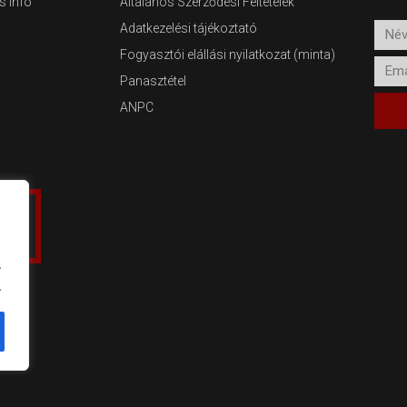
s info
Általános Szerződési Feltételek
Adatkezelési tájékoztató
Név
Fogyasztói elállási nyilatkozat (minta)
Emai
Panasztétel
ANPC
.
.