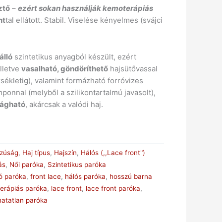
ztő
–
ezért sokan használják kemoterápiás
nt
tal ellátott. Stabil. Viselése kényelmes (svájci
álló
szintetikus anyagból készült, ezért
illetve
vasalható, göndöríthető
hajsütővassal
ékletig), valamint formázható forróvizes
ponnal (melyből a szilikontartalmú javasolt),
vágható
, akárcsak a valódi haj.
szúság
,
Haj típus
,
Hajszín
,
Hálós (,,Lace front")
ás
,
Női paróka
,
Szintetikus paróka
ó paróka
,
front lace
,
hálós paróka
,
hosszú barna
erápiás paróka
,
lace front
,
lace front paróka
,
hatatlan paróka