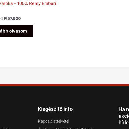
 Paróka – 100% Remy Emberi
00
Ft
57.900
ább olvasom
Kiegészítő info
Ha n
akci
Kapcsolatfelvétel
hírl