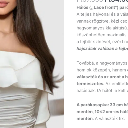
Hálós (,,Lace front”) par
A teljes hajvonal és a vá
vannak rögzítve, kézi cs
hagyományos kialakítású
köszönhetően maximális 
a fejbőr színével, ezért
hajszálak valóban a fejb
Továbbá, a hagyományos 
homlok közepén, hanem e
választék és az arcot a h
természetes.
Az említett
hatásúak. (A hálót le kell
A parókasapka: 33 cm hál
mentén, 10×2 cm-es háló
mentén.
A választék fix.