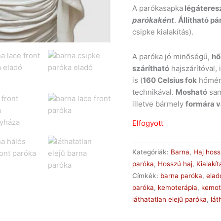
A parókasapka
légáteres
parókaként
.
Állítható pá
csipke kialakítás).
A paróka jó minőségű,
hő
szárítható
hajszárítóval, 
is (
160 Celsius fok
hőmérs
technikával.
Mosható
sam
illetve bármely
formára 
Elfogyott
Kategóriák:
Barna
,
Haj hos
paróka
,
Hosszú haj
,
Kialakít
Címkék:
barna paróka
,
elad
paróka
,
kemoterápia
,
kemot
láthatatlan elejű paróka
,
lát