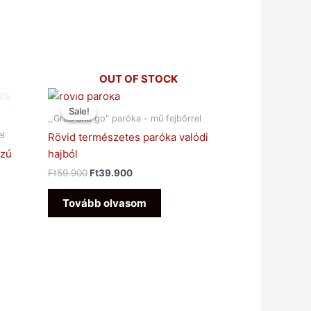
OUT OF STOCK
Original
Current
price
price
Sale!
Sale!
was:
is:
,,Grab and go" paróka - mű fejbőrrel
Ft59.900.
Ft39.900.
el
Rövid természetes paróka valódi
szú
hajból
Ft
59.900
Ft
39.900
Tovább olvasom