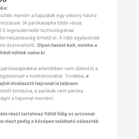
óka:
laszték mentén a hajszálak egy vékony hálóra
omózással. (A parókasapka többi része
.) E legmodernebb technológiának
természetesség érhető el. A háló egybeolvad
 nem észrevehető.
Olyan hatást kelt, mintha a
őrből nőttek volna ki
.
parókasapkákkal ellentétben nem dülled ki a
gybeolvad a homlokvonallal. Továbbá,
a
ajtól elválasztó hajvonal is teljesen
ekből kiindulva, e parókák nem paróka
 vágni a hajvonal mentén).
ós részt tartalmaz fültől fülig az arcvonal
s részt pedig a középen található választék