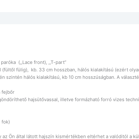
róka (,,Lace front), ,,T-part”
al (fültől fülig), kb. 33 cm hosszban, hálós kialakítású (ezért oly
én szintén hálós kialakítású, kb 10 cm hosszúságban. A választé
 fejbőr
öndöríthető hajsütővassal, illetve formázható forró vizes techn
 fok)
az Ön által látott hajszín kismértékben eltérhet a valóditól a