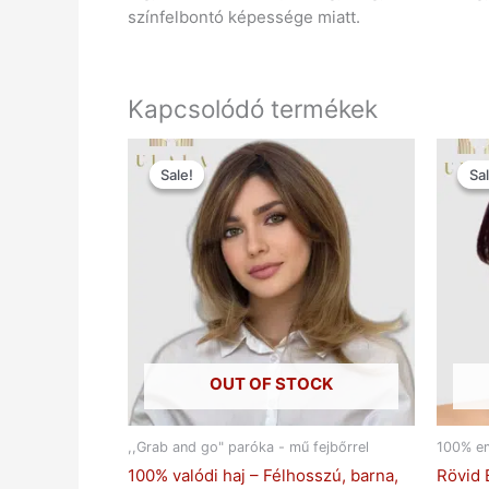
színfelbontó képessége miatt.
Kapcsolódó termékek
Original
Current
price
price
Sale!
Sale!
Sal
Sal
was:
is:
Ft129.900.
Ft49.900.
OUT OF STOCK
,,Grab and go" paróka - mű fejbőrrel
100% em
100% valódi haj – Félhosszú, barna,
Rövid 