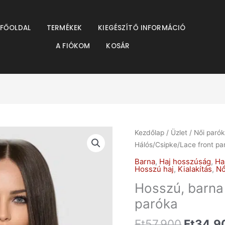
resés
FŐOLDAL
TERMÉKEK
KIEGÉSZÍTŐ INFORMÁCIÓ
A FIÓKOM
KOSÁR
Origina
Kezdőlap
/
Üzlet
/
Női paró
price
Hálós/Csipke/Lace front pa
was:
Barna
,
Haj hosszúság
,
Ha
Ft57.90
Hosszú haj
,
Kialakítás
,
Nő
Hosszú, barna
paróka
Ft
57.900
Ft
34.9