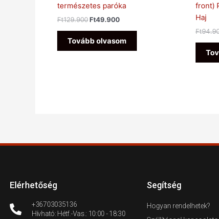
természetes paróka
front)
Haj
Ft
129.900
Ft
49.900
Ft
94.9
Tovább olvasom
Tov
Elérhetőség
Segítség
+36703035136
Hogyan rendelhetek?
Hívható: Hétf.-Vas.: 10:00 - 18:30