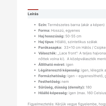
Leírás
Szín:
Természetes barna (akár a képen)
Forma:
Hosszú, egyenes
Haj hosszúság:
50-55 cm
Haj típus:
Hőálló, szintetikus szálak
Parókasapka:
33×10 cm Hálós / Csipke pa
Választék:
,,Lace front”: A teljes hajvon
nőttek volna ki). A középválaszték ment
Állítható méret:
igen
Légáteresztő képesség:
igen, lélegzik a
Formázhatóság:
igen – egyenesíthető, g
Festhetőség:
nem
Sűrűség, dússág (density):
180
Hőálló képesség:
igen (max. 160 Celsius
Figyelmeztetés: Kérjük vegye figyelembe, hogy 