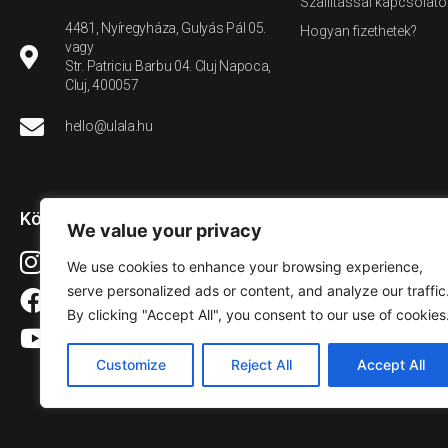
Szállítással kapcsolato
4481, Nyíregyháza, Gulyás Pál 05.
Hogyan fizethetek?
vagy
Str. Patriciu Barbu 04. Cluj Napoca,
Cluj, 400057
hello@ulala.hu
Közösségi média
We value your privacy
Instagram
We use cookies to enhance your browsing experience,
serve personalized ads or content, and analyze our traffic
Facebook
By clicking "Accept All", you consent to our use of cookies
YouTube
Customize
Reject All
Accept All